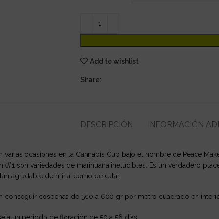
Add to wishlist
Share:
DESCRIPCIÓN
INFORMACIÓN AD
 varias ocasiones en la Cannabis Cup bajo el nombre de Peace Maker
Skunk#1 son variedades de marihuana ineludibles. Es un verdadero pla
tan agradable de mirar como de catar.
 conseguir cosechas de 500 a 600 gr por metro cuadrado en interio
eja un periodo de floración de 50 a 56 días.