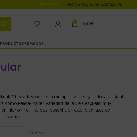
Pedidos/Consultas: 601 900 878
WHATSAPP
0
0,00
€
PRODUCTOS FUMADOR
ular
x Skunk #1. Shark Shock es la múltiples veces galardonada Great
da como Peace-Maker. Variedad de la vieja escuela, muy
 en interior: 40 – 50 días; cosecha en exterior: finales de
 – exterior
Limpiar