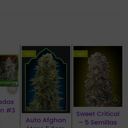
-15%
-15%
adas
on #3
Sweet Critical
Auto Afghan
– 5 Semillas
€