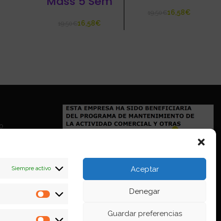
Mass 5 Sem
16,58
€
19,50
€
16,58
€
19,50
€
io
Siempre activo
Aceptar
Denegar
Estadísticas
Guardar preferencias