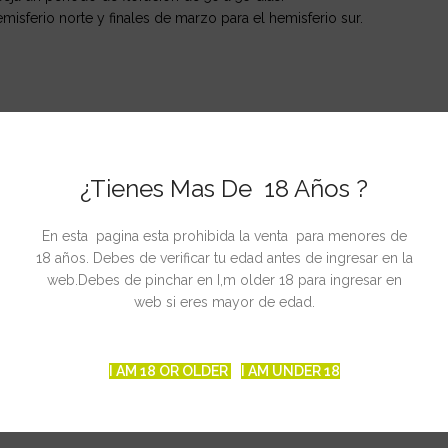
misferio norte y finales de marzo para el hemisferio sur.
d school genetics
uth India x Skunk # 1
¿Tienes Mas De 18 Años ?
o, interior y exterior/invernaderos
En esta pagina esta prohibida la venta para menores de
18 años. Debes de verificar tu edad antes de ingresar en la
/m2, Exterior e invernaderos 500 gr/planta
web.Debes de pinchar en I,m older 18 para ingresar en
as.
web si eres mayor de edad.
s de septiembre-Principios de octubre
adores principiantes y expertos. Esta planta se adapta muy bien en i
I AM 18 OR OLDER
I AM UNDER 18
: Premiada en varias High Times Cannabis Cup. Aroma excepcional.