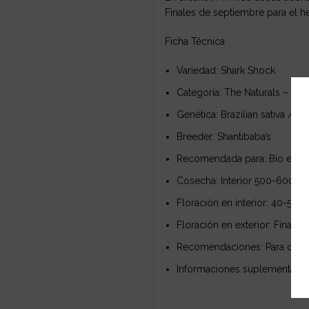
Finales de septiembre para el he
Ficha Técnica
Variedad: Shark Shock
Categoría: The Naturals – Ol
Genética: Brazilian sativa / So
Breeder: Shantibaba’s
Recomendada para: Bio e Hydr
Cosecha: Interior 500-600 gr
Floración en interior: 40-50 dí
Floración en exterior: Finale
Recomendaciones: Para cultiv
Informaciones suplementarias