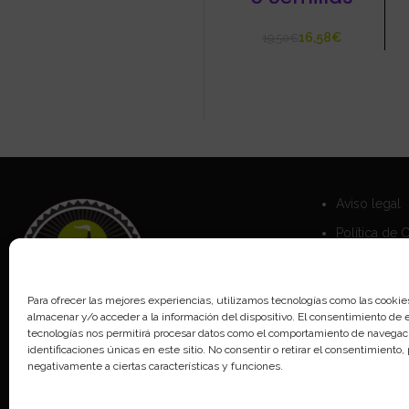
16,58
€
19,50
€
Aviso legal
Política de 
Política de 
Para ofrecer las mejores experiencias, utilizamos tecnologías como las cookie
almacenar y/o acceder a la información del dispositivo. El consentimiento de 
tecnologías nos permitirá procesar datos como el comportamiento de navegaci
identificaciones únicas en este sitio. No consentir o retirar el consentimiento
negativamente a ciertas características y funciones.