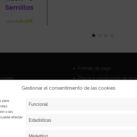
Semillas
16,58
€
19,50
€
Formas de pago
Cookies
Plazos y condiciones de env
privacidad
Politica de devoluciones
Gestionar el consentimiento de las cookies
s para
Funcional
estas
ón o las
, puede afectar
Estadísticas
Marketing