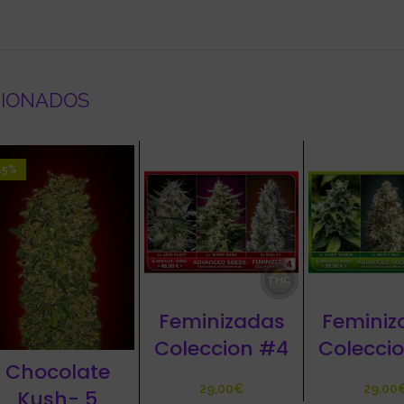
CIONADOS
15%
Feminizadas
Feminiz
Coleccion #4
Colecci
Chocolate
€
Kush- 5