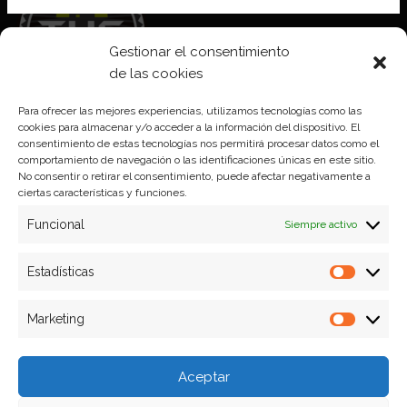
Gestionar el consentimiento
de las cookies
Para ofrecer las mejores experiencias, utilizamos tecnologías como las
cookies para almacenar y/o acceder a la información del dispositivo. El
Aviso legal
consentimiento de estas tecnologías nos permitirá procesar datos como el
comportamiento de navegación o las identificaciones únicas en este sitio.
Política de Cookies
No consentir o retirar el consentimiento, puede afectar negativamente a
ciertas características y funciones.
Política de privacidad
Funcional
Siempre activo
Formas de pago
Estadísticas
Estadíst
Plazos y condiciones de envio
Marketing
Politica de devoluciones
Marketi
Aceptar