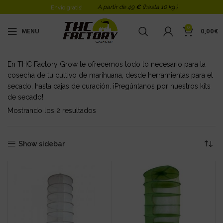
A partir de 49
€
(hasta 10 kg )
Envio gratis!
0
MENU
0,00
€
En THC Factory Grow te ofrecemos todo lo necesario para la
cosecha de tu cultivo de marihuana, desde herramientas para el
secado, hasta cajas de curación. ¡Pregúntanos por nuestros kits
de secado!
Mostrando los 2 resultados
Ordenado por los últimos
Show sidebar