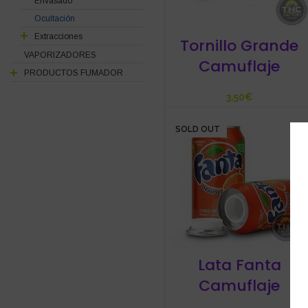
Envasado
Ocultación
Extracciones
Tornillo Grande
VAPORIZADORES
Camuflaje
PRODUCTOS FUMADOR
€
SOLD OUT
Lata Fanta
Camuflaje