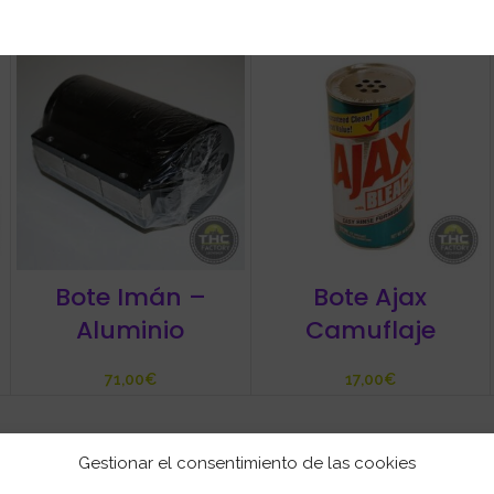
€
€
Bote Imán –
Bote Ajax
Aluminio
Camuflaje
€
€
Gestionar el consentimiento de las cookies