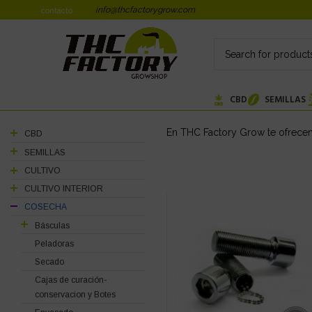
info@thcfactorygrow.com
contacto
CBD
SEMILLAS
En THC Factory Grow te ofrecem
CBD
SEMILLAS
CULTIVO
CULTIVO INTERIOR
COSECHA
Básculas
Peladoras
Secado
Cajas de curación-
conservacion y Botes