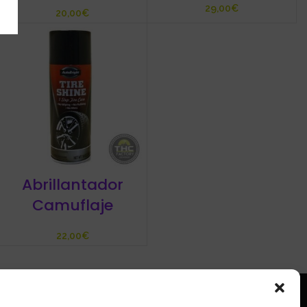
€
€
Abrillantador
Camuflaje
€