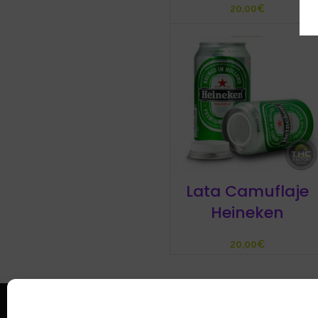
€
Lata Camuflaje
Heineken
€