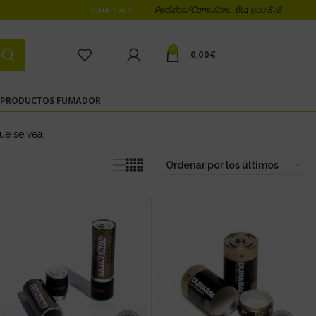
Pedidos/Consultas: 601 900 878
WHATSAPP
0
0,00
€
PRODUCTOS FUMADOR
ue se vea.