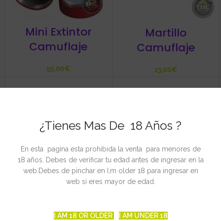
Mini Extintor
Martillo
Camuflaje
Camuflaje
€
€
¿Tienes Mas De 18 Años ?
En esta pagina esta prohibida la venta para menores de
18 años. Debes de verificar tu edad antes de ingresar en la
web.Debes de pinchar en I,m older 18 para ingresar en
web si eres mayor de edad.
Objetivo Cámara
Botella De Cola
Camuflaje
Ocultación
I AM 18 OR OLDER
I AM UNDER 18