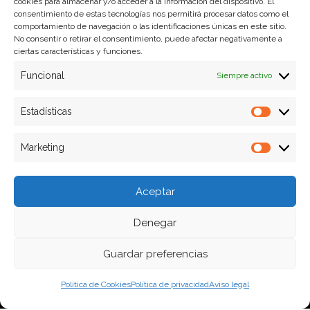
cookies para almacenar y/o acceder a la información del dispositivo. El
consentimiento de estas tecnologías nos permitirá procesar datos como el
comportamiento de navegación o las identificaciones únicas en este sitio.
No consentir o retirar el consentimiento, puede afectar negativamente a
ciertas características y funciones.
Aviso legal
Funcional
Siempre activo
Política de Cookies
Política de privacidad
Estadísticas
Estadíst
Marketing
Formas de pago
Marketi
Plazos y condiciones de envio
Aceptar
Politica de devoluciones
Denegar
Guardar preferencias
Política de Cookies
Política de privacidad
Aviso legal