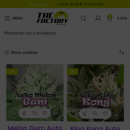
A partir de 49
€
(hasta 10 kg )
Envio gratis!
0
MENU
0,00
€
Mostrando los 2 resultados
Ordenado por los últimos
Show sidebar
-15%
-15%
Melon Gum Auto
King Kong Auto