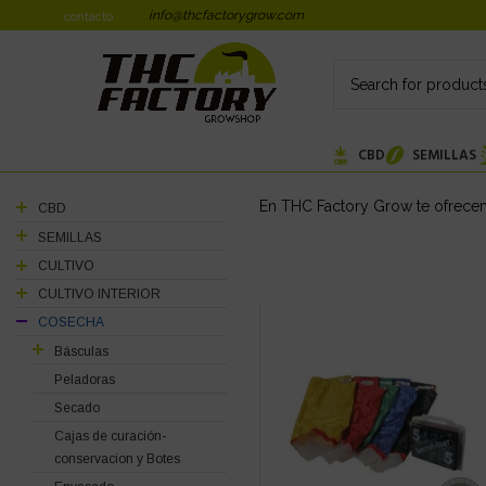
info@thcfactorygrow.com
contacto
CBD
SEMILLAS
En THC Factory Grow te ofrecem
CBD
SEMILLAS
CULTIVO
CULTIVO INTERIOR
COSECHA
Básculas
Peladoras
Secado
Cajas de curación-
conservacion y Botes