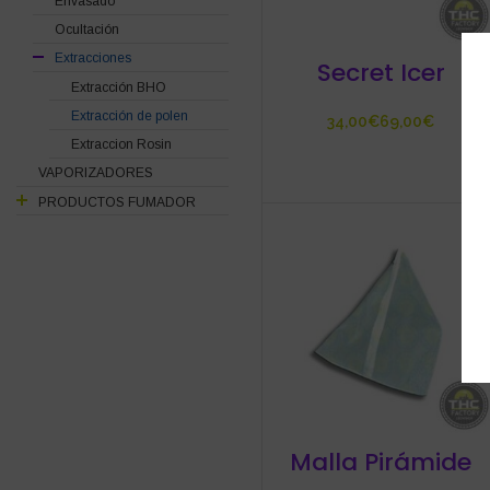
Envasado
Ocultación
Extracciones
Secret Icer
Extracción BHO
Extracción de polen
€
€
Extraccion Rosin
VAPORIZADORES
PRODUCTOS FUMADOR
Malla Pirámide