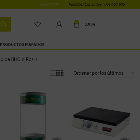
Pedidos/Consultas: 601 900 878
WHATSAPP
0
0,00
€
PRODUCTOS FUMADOR
omo de BHO o Rosin.