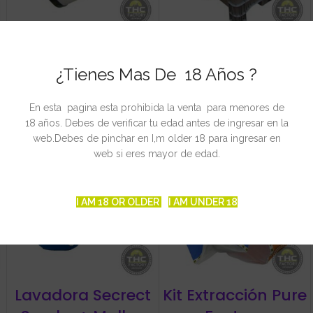
Repuesto Tambor
Pollinator P150
Pollinator P150
¿Tienes Mas De 18 Años ?
€
€
En esta pagina esta prohibida la venta para menores de
18 años. Debes de verificar tu edad antes de ingresar en la
web.Debes de pinchar en I,m older 18 para ingresar en
web si eres mayor de edad.
I AM 18 OR OLDER
I AM UNDER 18
Lavadora Secrect
Kit Extracción Pure