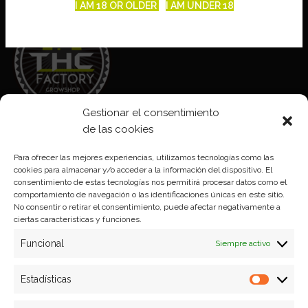
I AM 18 OR OLDER
I AM UNDER 18
Gestionar el consentimiento
de las cookies
Aviso legal
Para ofrecer las mejores experiencias, utilizamos tecnologías como las
Política de Cookies
cookies para almacenar y/o acceder a la información del dispositivo. El
consentimiento de estas tecnologías nos permitirá procesar datos como el
Política de privacidad
comportamiento de navegación o las identificaciones únicas en este sitio.
No consentir o retirar el consentimiento, puede afectar negativamente a
ciertas características y funciones.
Formas de pago
Funcional
Siempre activo
Plazos y condiciones de envio
Estadísticas
Politica de devoluciones
Estadíst