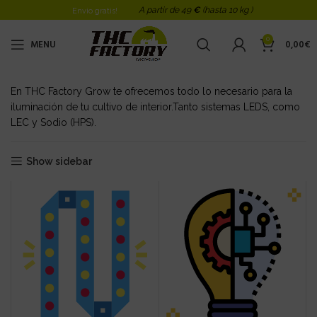
A partir de 49
€
(hasta 10 kg )
Envio gratis!
0
MENU
0,00
€
En THC Factory Grow te ofrecemos todo lo necesario para la
iluminación de tu cultivo de interior.Tanto sistemas LEDS, como
LEC y Sodio (HPS).
Show sidebar