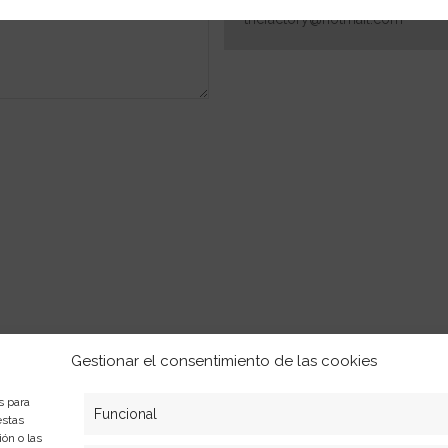
thcfactory@hotmail.com
Gestionar el consentimiento de las cookies
Formas de pago
s para
Funcional
estas
Cookies
Plazos y condiciones de env
ón o las