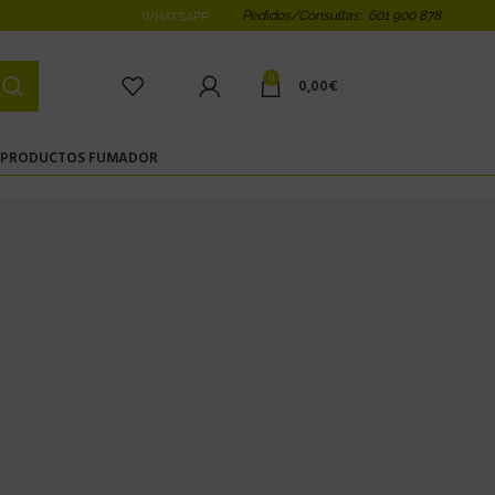
Pedidos/Consultas: 601 900 878
WHATSAPP
0
0,00
€
PRODUCTOS FUMADOR