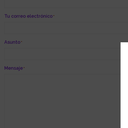
Tu correo electrónico
*
Asunto
*
Mensaje
*