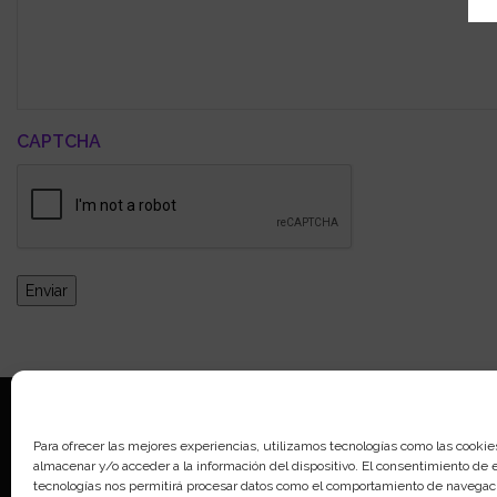
CAPTCHA
Enviar
Aviso legal
Para ofrecer las mejores experiencias, utilizamos tecnologías como las cookie
almacenar y/o acceder a la información del dispositivo. El consentimiento de 
Política de 
tecnologías nos permitirá procesar datos como el comportamiento de navegaci