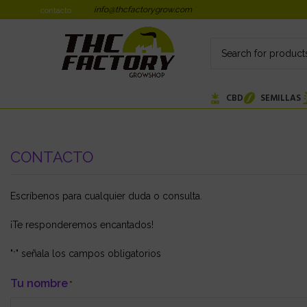
info@thcfactorygrow.com
contacto
CBD
SEMILLAS
CONTACTO
Escríbenos para cualquier duda o consulta.
¡Te responderemos encantados!
"
" señala los campos obligatorios
*
Tu nombre
*