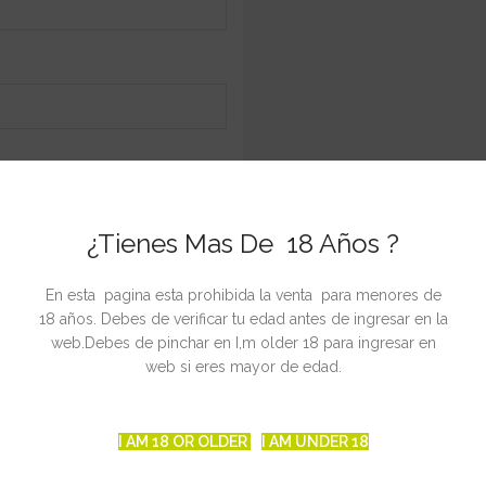
¿Tienes Mas De 18 Años ?
Movil / Whatsapp : 60190087
En esta pagina esta prohibida la venta para menores de
18 años. Debes de verificar tu edad antes de ingresar en la
Correo:
info@thcfactorygrow.
web.Debes de pinchar en I,m older 18 para ingresar en
web si eres mayor de edad.
Direccion:
Avda. Antonio Fuertes 48 A-B
I AM 18 OR OLDER
I AM UNDER 18
CP:30840- Alhama de Murcia.