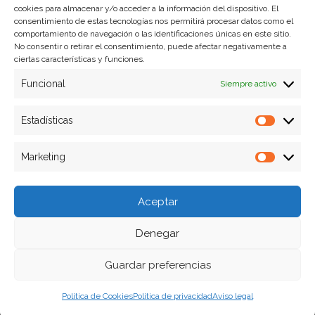
cookies para almacenar y/o acceder a la información del dispositivo. El
Formas de pago
consentimiento de estas tecnologías nos permitirá procesar datos como el
comportamiento de navegación o las identificaciones únicas en este sitio.
Plazos y condiciones de envio
No consentir o retirar el consentimiento, puede afectar negativamente a
ciertas características y funciones.
Politica de devoluciones
Funcional
Siempre activo
Estadísticas
Estadíst
Marketing
Marketi
Aceptar
Denegar
Guardar preferencias
Política de Cookies
Política de privacidad
Aviso legal