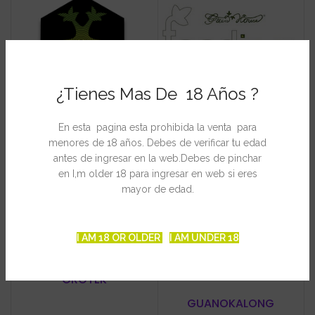
¿Tienes Mas De 18 Años ?
BAC
GREEN HOUSE
En esta pagina esta prohibida la venta para
menores de 18 años. Debes de verificar tu edad
antes de ingresar en la web.Debes de pinchar
en I,m older 18 para ingresar en web si eres
mayor de edad.
I AM 18 OR OLDER
I AM UNDER 18
GROTEK
GUANOKALONG