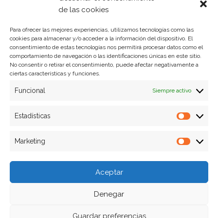
Política de privacidad
de las cookies
Para ofrecer las mejores experiencias, utilizamos tecnologías como las
cookies para almacenar y/o acceder a la información del dispositivo. El
Formas de pago
consentimiento de estas tecnologías nos permitirá procesar datos como el
comportamiento de navegación o las identificaciones únicas en este sitio.
Plazos y condiciones de envio
No consentir o retirar el consentimiento, puede afectar negativamente a
ciertas características y funciones.
Politica de devoluciones
Funcional
Siempre activo
Estadísticas
Estadíst
Marketing
Marketi
Aceptar
Denegar
Guardar preferencias