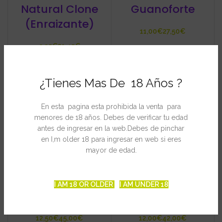
Natural Clone
Guanoforte
(Enraizante)
€
€
€
€
¿Tienes Mas De 18 Años ?
En esta pagina esta prohibida la venta para
menores de 18 años. Debes de verificar tu edad
antes de ingresar en la web.Debes de pinchar
en I,m older 18 para ingresar en web si eres
mayor de edad.
Bachumus
Bachumus
Evolution
Evolution
I AM 18 OR OLDER
I AM UNDER 18
Floración
Crecimiento
€
€
€
€