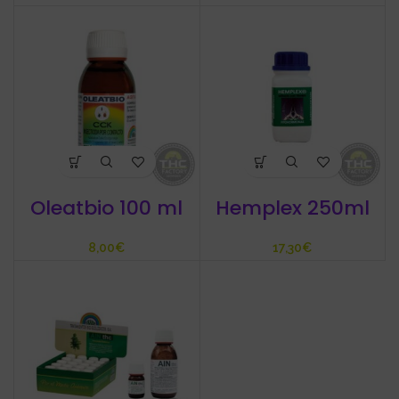
Oleatbio 100 ml
Hemplex 250ml
€
€