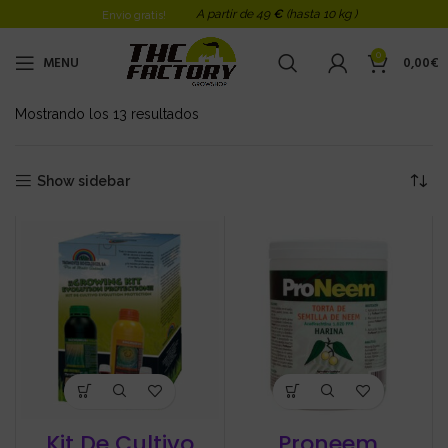
A partir de 49
€
(hasta 10 kg )
Envio gratis!
0
MENU
0,00
€
Mostrando los 13 resultados
Ordenado por los últimos
Show sidebar
Kit De Cultivo
Proneem