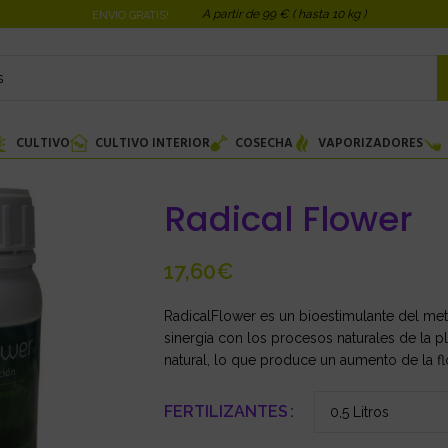
A partir de 99 € ( hasta 10 kg )
ENVIO GRATIS!
CULTIVO
CULTIVO INTERIOR
COSECHA
VAPORIZADORES
Radical Flower
€
RadicalFlower es un bioestimulante del me
sinergia con los procesos naturales de la p
natural, lo que produce un aumento de la flo
FERTILIZANTES