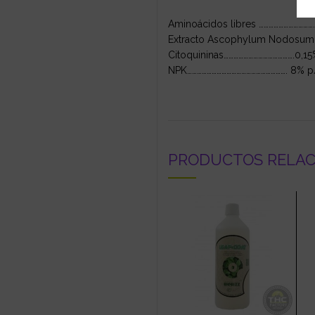
Aminoácidos libres ……………………………
Extracto Ascophylum Nodosum
Citoquininas…………………………………….0,1
NPK……………………………………………………. 8% 
PRODUCTOS RELA