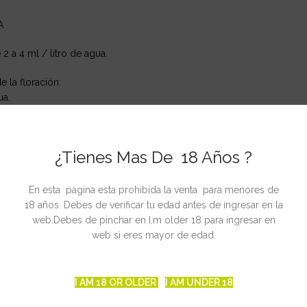
A
2 a 4 ml / litro de agua.
la floración:
ua.
ua.
ua.
¿Tienes Mas De 18 Años ?
 4 ml/litro de agua.
En esta pagina esta prohibida la venta para menores de
, en la que se regará sólo con agua, para limpiar las raíces.
18 años. Debes de verificar tu edad antes de ingresar en la
web.Debes de pinchar en I,m older 18 para ingresar en
 semana antes de la floración, con 2 ml/l. Aumentando +1 ml/l cada 
web si eres mayor de edad.
e cortar, ésta última se riega sólo con agua para limpiar las raíces.
 con el uso simultáneo de nuestra gama de nutrientes
EVOLUTION
y
I AM 18 OR OLDER
I AM UNDER 18