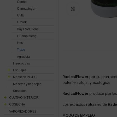
Canna
Cannabiogen
Click to enlarge
GHE
Grotek
Kaya Solutions
Guanokalong
Hesi
Trabe
Agrobeta
Insecticidas
Esquejes
RadicalFlower
por su gran acc
Medición PH/EC
potente, natural y ecológica.
Macetas y bandejas
Sustratos
RadicalFlower
produce plantas 
CULTIVO INTERIOR
Los extractos naturales de
Radi
COSECHA
VAPORIZADORES
MODO DE EMPLEO