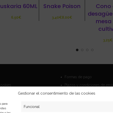
uskaria 60ML
Snake Poison
Cono 
desagüe
€
€
€
mesa
culti
€
Formas de pago
Cookies
Plazos y condiciones de env
privacidad
Politica de devoluciones
Gestionar el consentimiento de las cookies
s para
Funcional
estas
ón o las