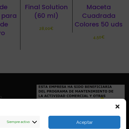
de
Final Solution
Maceta
 para
(60 ml)
Cuadrada
 de
Colores 50 uds
€
vo
€
io
Siempre activo
Aceptar