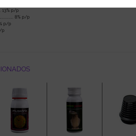
.. 13% p/p
………………. 8% p/p
5% p/p
p/p
CIONADOS