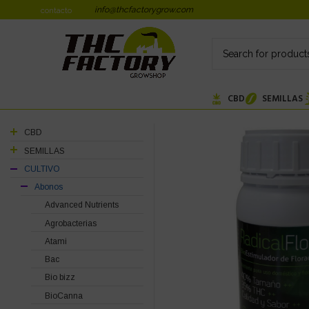
info@thcfactorygrow.com
contacto
CBD
SEMILLAS
CBD
SEMILLAS
CULTIVO
Abonos
Advanced Nutrients
Agrobacterias
Atami
Bac
Bio bizz
BioCanna