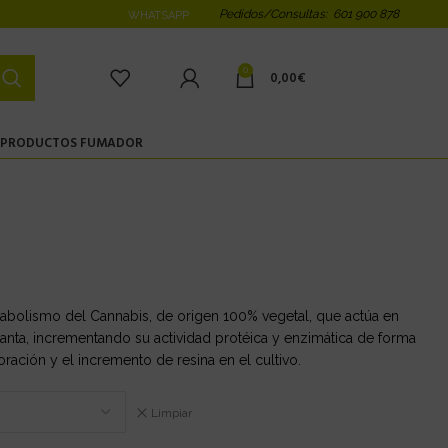
Pedidos/Consultas: 601 900 878
WHATSAPP
0
0,00
€
PRODUCTOS FUMADOR
tabolismo del Cannabis, de origen 100% vegetal, que actúa en
lanta, incrementando su actividad protéica y enzimática de forma
ración y el incremento de resina en el cultivo.
Limpiar