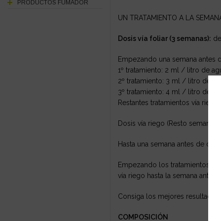
PRODUCTOS FUMADOR
UN TRATAMIENTO A LA SEMAN
Dosis vía foliar (3 semanas):
de 
Empezando una semana antes de 
1º tratamiento: 2 ml / litro de ag
2º tratamiento: 3 ml / litro de ag
3º tratamiento: 4 ml / litro de ag
Restantes tratamientos vía riego.
Dosis vía riego (Resto semanas):
Hasta una semana antes de cortar
Empezando los tratamientos una
vía riego hasta la semana antes d
Consiga los mejores resultados
COMPOSICIÓN