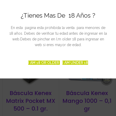
Báscula Tanita
Báscula My Weigh
Tangent 102 / 100
iBALANCE 1200 –
¿Tienes Mas De 18 Años ?
– 0,1 gr
0,1gr
En esta pagina esta prohibida la venta para menores de
€
€
18 años. Debes de verificar tu edad antes de ingresar en la
web.Debes de pinchar en I,m older 18 para ingresar en
web si eres mayor de edad.
I AM 18 OR OLDER
I AM UNDER 18
Báscula Kenex
Báscula Kenex
Matrix Pocket MX
Mango 1000 – 0,1
500 – 0.1 gr.
gr