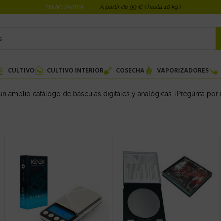
A partir de 99 € ( hasta 10 kg )
ENVIO GRATIS!
CULTIVO
CULTIVO INTERIOR
COSECHA
VAPORIZADORES
 amplio catálogo de básculas digitales y analógicas. ¡Pregúnta por