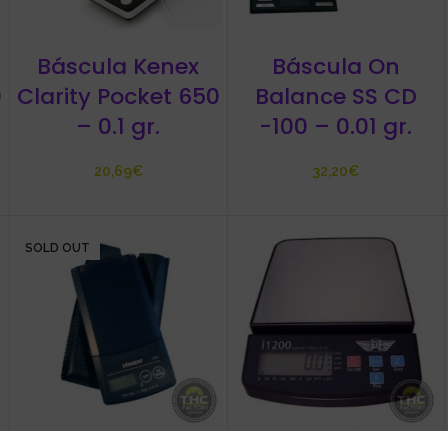
Báscula Kenex
Báscula On
0
Clarity Pocket 650
Balance SS CD
– 0.1 gr.
-100 – 0.01 gr.
€
€
SOLD OUT