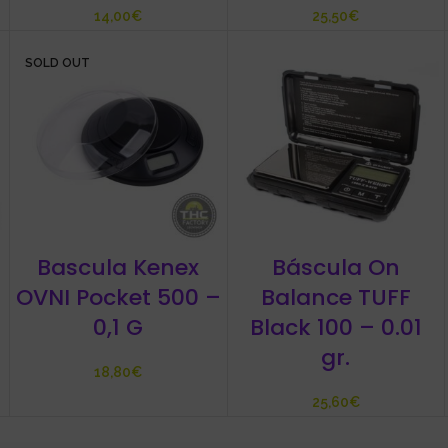
€
€
SOLD OUT
Bascula Kenex
Báscula On
OVNI Pocket 500 –
Balance TUFF
0,1 G
Black 100 – 0.01
gr.
€
€