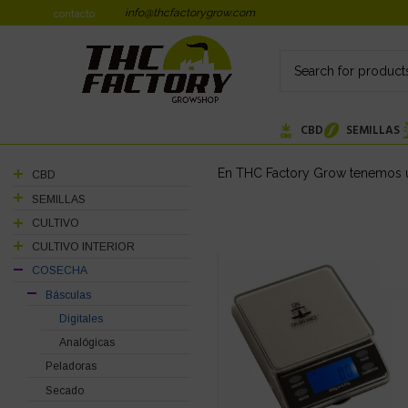
info@thcfactorygrow.com
contacto
CBD
SEMILLAS
En THC Factory Grow tenemos un
CBD
SEMILLAS
CULTIVO
CULTIVO INTERIOR
COSECHA
Básculas
Digitales
Analógicas
Peladoras
Secado