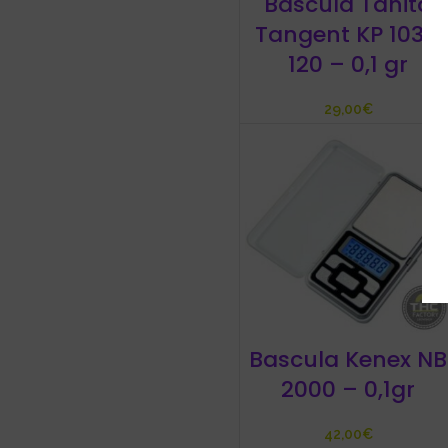
Báscula Tanita
Tangent KP 103 /
120 – 0,1 gr
€
Bascula Kenex NB
2000 – 0,1gr
€