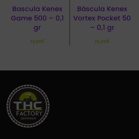
Bascula Kenex
Báscula Kenex
Game 500 – 0,1
Vortex Pocket 50
gr
– 0,1 gr
€
€