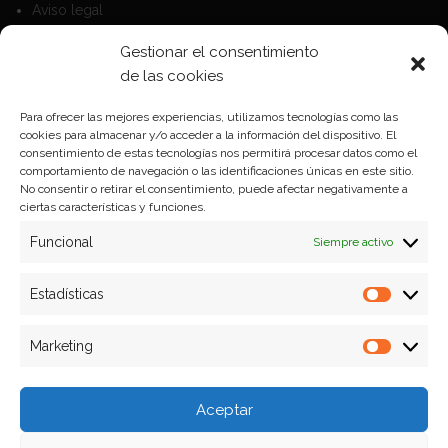
Aviso legal
Política de Cookies
Gestionar el consentimiento
Política de privacidad
de las cookies
Para ofrecer las mejores experiencias, utilizamos tecnologías como las
cookies para almacenar y/o acceder a la información del dispositivo. El
Formas de pago
consentimiento de estas tecnologías nos permitirá procesar datos como el
comportamiento de navegación o las identificaciones únicas en este sitio.
Plazos y condiciones de envio
No consentir o retirar el consentimiento, puede afectar negativamente a
ciertas características y funciones.
Politica de devoluciones
Funcional
Siempre activo
Estadísticas
Estadíst
Marketing
Marketi
Aceptar