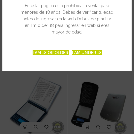
En esta pagina esta prohibida la venta para
Libras: 2.6430 lb / 0.0005 lb
menores de 18 años. Debes de verificar tu edad
antes de ingresar en la web.Debes de pinchar
en I,m older 18 para ingresar en web si eres
INFORMACIÓN ADICIONAL
mayor de edad.
I AM 18 OR OLDER
I AM UNDER 18
PRODUCTOS RELACIONADOS