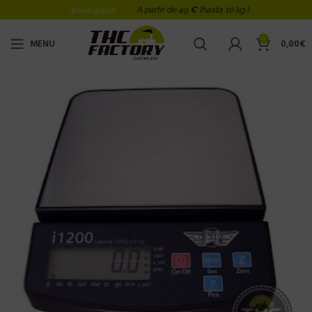
A partir de 49
€
(hasta 10 kg )
Envio gratis!
0
MENU
0,00
€