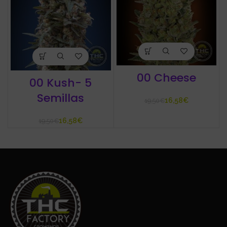
00 Cheese
00 Kush- 5
Semillas
16,58
€
19,50
€
16,58
€
19,50
€