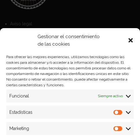
Aviso legal
Política de Cookies
Gestionar el consentimiento
Política de privacidad
de las cookies
Para ofrecer las mejores experiencias, utilizamos tecnologías como las
cookies para almacenar y/o acceder a la información del dispositivo. El
Formas de pago
consentimiento de estas tecnologías nos permitirá procesar datos como el
comportamiento de navegación o las identificaciones únicas en este sitio.
Plazos y condiciones de envio
No consentir o retirar el consentimiento, puede afectar negativamente a
ciertas características y funciones.
Politica de devoluciones
Funcional
Siempre activo
Estadísticas
Estadíst
Marketing
Marketi