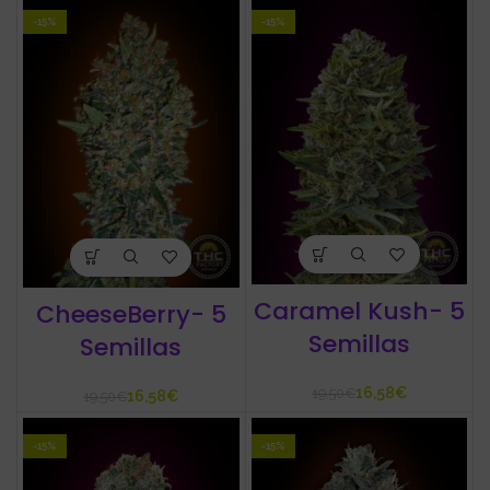
-15%
-15%
Caramel Kush- 5
CheeseBerry- 5
Semillas
Semillas
16,58
€
19,50
€
16,58
€
19,50
€
-15%
-15%