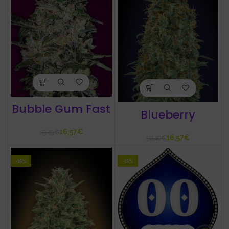
Bubble Gum Fast
Blueberry
16,57
€
19,49
€
16,57
€
19,49
€
-15%
-15%