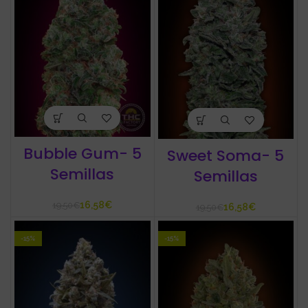
Bubble Gum- 5
Sweet Soma- 5
Semillas
Semillas
16,58
€
19,50
€
16,58
€
19,50
€
-15%
-15%