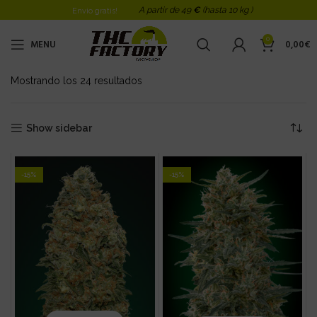
A partir de 49
€
(hasta 10 kg )
Envio gratis!
0
MENU
0,00
€
Mostrando los 24 resultados
Ordenado por los últimos
Show sidebar
-15%
-15%