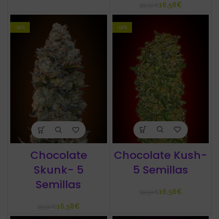
16,58
€
19,50
€
-15%
-15%
Chocolate Kush-
Chocolate
5 Semillas
Skunk- 5
Semillas
16,58
€
19,50
€
16,58
€
19,50
€