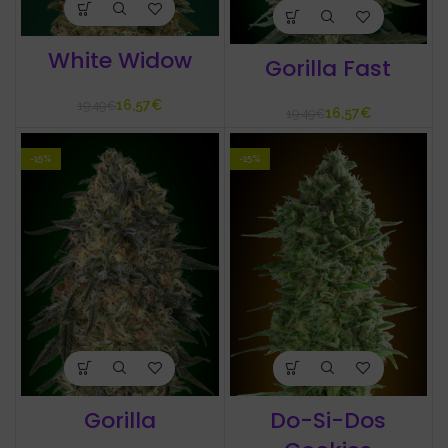
White Widow
Gorilla Fast
16,57
€
19,49
€
16,57
€
19,49
€
-15%
-15%
Gorilla
Do-Si-Dos