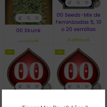
00 Seeds-Mix de
Feminizadas 5, 10
o 20 semillas
00 Skunk
€
€
16,58
€
19,50
€
-36%
-36%
00 Seeds
00 Seeds
Coleccion de
Coleccion de