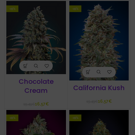
-15%
-15%
Chocolate
California Kush
Cream
16,57
€
19,49
€
16,57
€
19,49
€
-15%
-15%