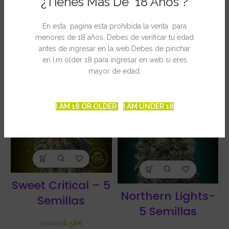
¿Tienes Mas De 18 Años ?
Feminizadas #2
Feminizadas #1
En esta pagina esta prohibida la venta para
14,98
€
14,98
€
23,50
€
23,50
€
menores de 18 años. Debes de verificar tu edad
antes de ingresar en la web.Debes de pinchar
en I,m older 18 para ingresar en web si eres
-15%
-15%
mayor de edad.
I AM 18 OR OLDER
I AM UNDER 18
Sweet Critical – 5
Northern Lights-
Semillas
5 Semillas
16,58
€
19,50
€