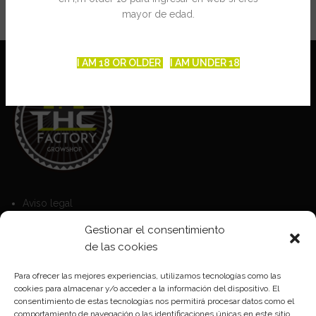
mayor de edad.
I AM 18 OR OLDER
I AM UNDER 18
Aviso legal
Política de Cookies
Gestionar el consentimiento
de las cookies
Política de privacidad
Para ofrecer las mejores experiencias, utilizamos tecnologías como las
cookies para almacenar y/o acceder a la información del dispositivo. El
Formas de pago
consentimiento de estas tecnologías nos permitirá procesar datos como el
comportamiento de navegación o las identificaciones únicas en este sitio.