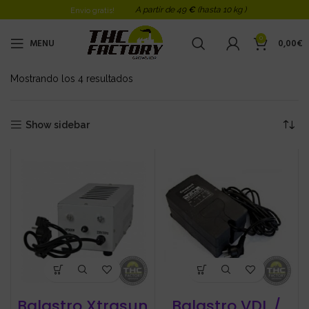
A partir de 49
€
(hasta 10 kg )
Envio gratis!
0
MENU
0,00
€
Mostrando los 4 resultados
Ordenado por los últimos
Show sidebar
Balastro Xtrasun
Balastro VDL /