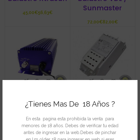
Sunmaster
€
€
€
€
Balastro
Balastro ETI 100 w
¿Tienes Mas De 18 Años ?
Electrónico con
€
Potenciómetro
En esta pagina esta prohibida la venta para
Lumatek
menores de 18 años. Debes de verificar tu edad
antes de ingresar en la web.Debes de pinchar
en I,m older 18 para ingresar en web si eres
€
€