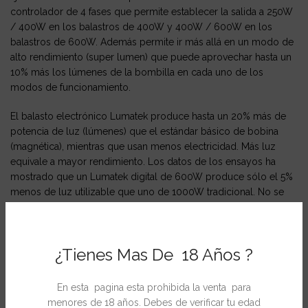
controlador de 4 fases que permite establecer la salida a 250W
/ 400W en los balastros de 400W y 400W / 600W en los
balastros de 600W. Además permite ir más allá en un modo de
alto rendimiento (super lumen) que puede aprovechar hasta un
10% más los lúmenes de la bombilla en cada uno de los
modos de funcionamiento.
El balasto electrónico Lumatek produce hasta un 20% más de
potencia de luz (lúmenes) que el estándar básico de bobina
(magnética), mientras que usan menos electricidad. Más luz
equivale a mayor rendimiento. Los datos de los ensayos ha
mostrado que un Lumatek digital de 600W produce sólo el 5%
menos de luz utilizable que uno de 1000W tradicional. No se
degradan y mantendrá su eficacia durante toda su vida. Con el
paso del tiempo los de bobina suelen desprender un
magnetismo fuerte, producir menos luz, emitir más calor y
¿Tienes Mas De 18 Años ?
utilizar más electricidad.
Características:
En esta pagina esta prohibida la venta para
menores de 18 años. Debes de verificar tu edad