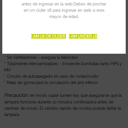
* Totalmente silencioso (sin zumbido – sin vibración)
antes de ingresar en la web.Debes de pinchar
* No hay partes móviles – produce menos calor
en I,m older 18 para ingresar en web si eres
* El revestimiento interior es de resina para proteger los
mayor de edad.
componentes una larga vida
* Tecnología arranque suave – Las lámparas duran tres veces
más
I AM 18 OR OLDER
I AM UNDER 18
* Resistente al agua – selladas desde el interior
* Rápida puesta en marcha – llega a la plena luminosidad en
menos de un minuto
* Sin Ventiladores – asegura la fiabilidad
* Totalmente intercambiables – Enciende bombillas tanto HPS y
MH
* Circuito de autoapagado en caso de cortacircuito
* Patas de goma para la circulación del aire inferior
Precaución:
en modo super lumen hay que asegurarse que la
lámpara funciona durante 10 minutos continuados antes de
cambiar de modo. El cambio rápido de modos puede dañar la
lámpara.