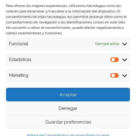
Para ofrecer las mejores experiencias, utilizamos tecnologías como las
cookies para almacenar y/o acceder a la información del dispositivo. El
Formas de pago
consentimiento de estas tecnologías nos permitirá procesar datos como el
comportamiento de navegación o las identificaciones únicas en este sitio.
Plazos y condiciones de envio
No consentir o retirar el consentimiento, puede afectar negativamente a
ciertas características y funciones.
Politica de devoluciones
Funcional
Siempre activo
Estadísticas
Estadíst
Marketing
Marketi
Aceptar
Denegar
Guardar preferencias
Política de Cookies
Política de privacidad
Aviso legal