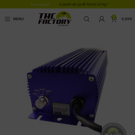
A partir de 49
€
(hasta 10 kg )
Envio gratis!
0
MENU
0,00
€