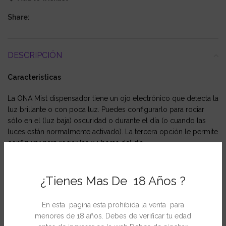
Share:
DESCRIPCIÓN
Caracteristicas
La ONA Mist dispensador tiene un ojo electrónico que detecta la
luz brillante o con poca luz.
Puedes configurarlo para rociar
sólo en el (luz baja) oscuridad o durante el día (o cuando las
luces están normalmente activado).
La tercera opción le permite
configurar para rociar las 24 horas del día.
El aerosol se mide en tres intervalos de tiempo ajustables – 7,5
minutos, 15 minutos, o 30 minutos
¿Tienes Mas De 18 Años ?
En esta pagina esta prohibida la venta para
menores de 18 años. Debes de verificar tu edad
INFORMACIÓN ADICIONAL