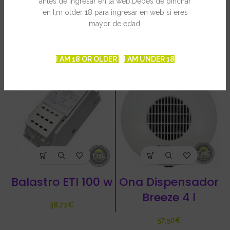
antes de ingresar en la web.Debes de pinchar
en I,m older 18 para ingresar en web si eres
mayor de edad.
PRODUCTOS RELACIONADOS
I AM 18 OR OLDER
I AM UNDER 18
Balastro ETI 100 w
Ona Dispensador
Breeze 4 l
€
€