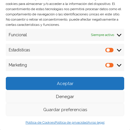
cookies para almacenar y/o acceder a la información del dispositivo. El
Formas de pago
consentimiento de estas tecnologías nos permitirá procesar datos como el
comportamiento de navegación o las identificaciones únicas en este sitio.
Plazos y condiciones de envio
No consentir o retirar el consentimiento, puede afectar negativamente a
ciertas características y funciones.
Politica de devoluciones
Funcional
Siempre activo
Estadísticas
Estadíst
Marketing
Marketi
Aceptar
Denegar
Guardar preferencias
Política de Cookies
Política de privacidad
Aviso legal