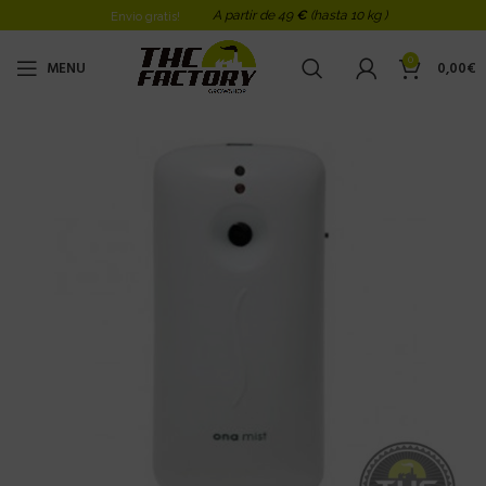
A partir de 49
€
(hasta 10 kg )
Envio gratis!
0
MENU
0,00
€