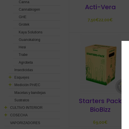
Canna
Acti-Vera
Cannabiogen
GHE
€
€
Grotek
Kaya Solutions
Guanokalong
Hesi
Trabe
Agrobeta
Insecticidas
Esquejes
Medición PH/EC
Macetas y bandejas
Starters Pack
Sustratos
BioBizz
CULTIVO INTERIOR
COSECHA
€
VAPORIZADORES