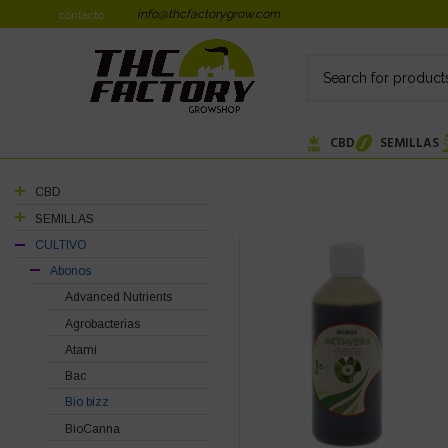
info@thcfactorygrow.com
contacto
CBD
SEMILLAS
CBD
SEMILLAS
CULTIVO
Abonos
Advanced Nutrients
Agrobacterias
Atami
Bac
Bio bizz
BioCanna