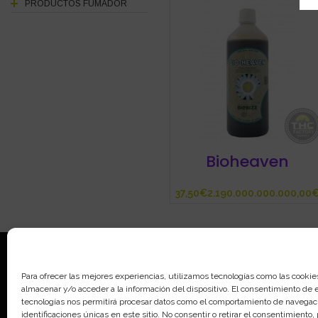
PRODUCTOS FUMADOR
Bioheaven
€
Aviso legal
Para ofrecer las mejores experiencias, utilizamos tecnologías como las cookie
almacenar y/o acceder a la información del dispositivo. El consentimiento de 
Política de 
tecnologías nos permitirá procesar datos como el comportamiento de navegaci
Política de 
identificaciones únicas en este sitio. No consentir o retirar el consentimiento