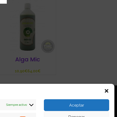
Alga Mic
€
€
Siempre activo
Aceptar
io
Denegar