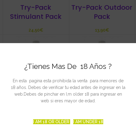
Try-Pack
Try-Pack Outdoor
Stimulant Pack
Pack
€
€
¿Tienes Mas De 18 Años ?
En esta pagina esta prohibida la venta para menores de
18 años. Debes de verificar tu edad antes de ingresar en la
web.Debes de pinchar en I,m older 18 para ingresar en
web si eres mayor de edad.
Top Max
Root Juice
€
€
€
€
I AM 18 OR OLDER
I AM UNDER 18