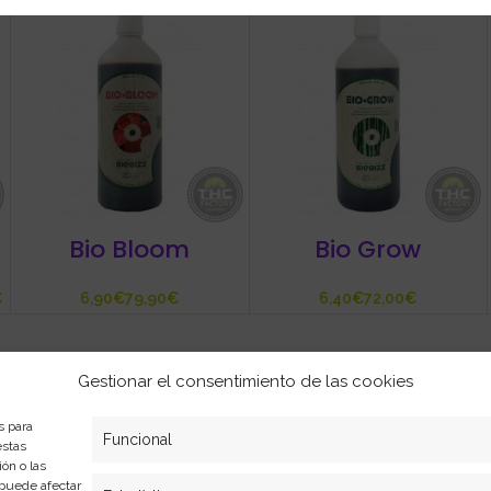
Bio Bloom
Bio Grow
€
€
€
€
€
Gestionar el consentimiento de las cookies
Formas de pago
s para
Funcional
estas
Cookies
Plazos y condiciones de env
ón o las
privacidad
Politica de devoluciones
, puede afectar