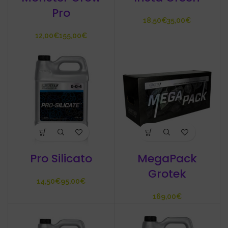
Pro
€
€
€
€
Pro Silicato
MegaPack
Grotek
€
€
€