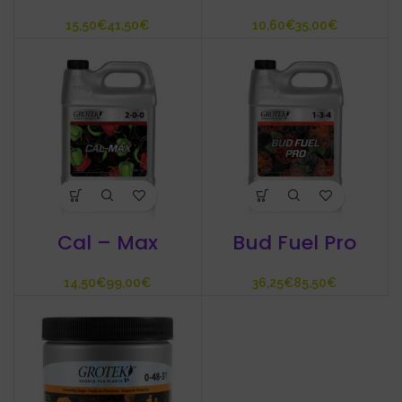
€
€
€
€
Cal – Max
Bud Fuel Pro
€
€
€
€