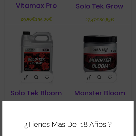
Vitamax Pro
Solo Tek Grow
€
€
€
€
Solo Tek Bloom
Monster Bloom
€
€
€
€
¿Tienes Mas De 18 Años ?