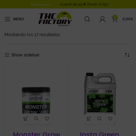
A partir de 49
€
(hasta 10 kg )
Envio gratis!
0
MENU
0,00
€
Mostrando los 17 resultados
Ordenado por los últimos
Show sidebar
Monster Grow
Insta Green