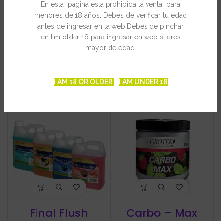
En esta pagina esta prohibida la venta para
menores de 18 años. Debes de verificar tu edad
antes de ingresar en la web.Debes de pinchar
en I,m older 18 para ingresar en web si eres
mayor de edad.
Growth Booster
Heavy Bud Pro
I AM 18 OR OLDER
I AM UNDER 18
€
€
€
€
Final Flush
Carbo – Max