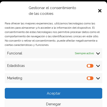
Política de Cookies
Gestionar el consentimiento
Política de privacidad
de las cookies
Para ofrecer las mejores experiencias, utilizamos tecnologías como las
cookies para almacenar y/o acceder a la información del dispositivo. El
Formas de pago
consentimiento de estas tecnologías nos permitirá procesar datos como el
comportamiento de navegación o las identificaciones únicas en este sitio.
Plazos y condiciones de envio
No consentir o retirar el consentimiento, puede afectar negativamente a
ciertas características y funciones.
Politica de devoluciones
Funcional
Siempre activo
Estadísticas
Estadíst
Marketing
Marketi
Aceptar
Denegar