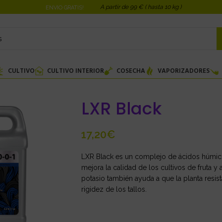
A partir de 99 € ( hasta 10 kg )
ENVIO GRATIS!
CULTIVO
CULTIVO INTERIOR
COSECHA
VAPORIZADORES
LXR Black
€
LXR Black es un complejo de ácidos húmicos c
mejora la calidad de los cultivos de fruta y
potasio también ayuda a que la planta resista
rigidez de los tallos.