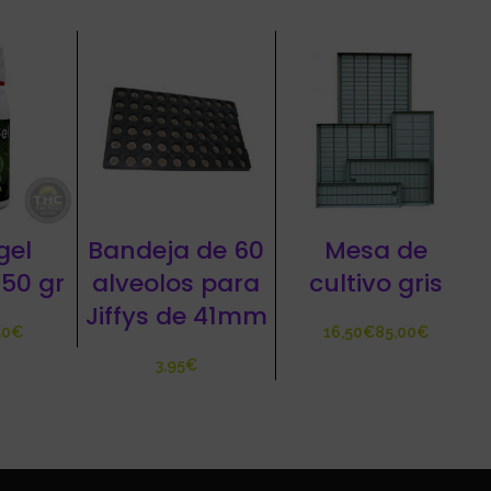
gel
Bandeja de 60
Mesa de
 50 gr
alveolos para
cultivo gris
Jiffys de 41mm
€
€
€
€