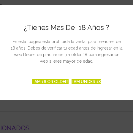
lo
ital de la planta
¿Tienes Mas De 18 Años ?
ierra y coco: añadir una dosis de 2 ml por cada litro de agua dos vece
En esta pagina esta prohibida la venta para menores de
opónicos: añadir una dosis de 2 ml por cada litro de agua y repetir
18 años. Debes de verificar tu edad antes de ingresar en la
 a 4 ml por cada litro de agua dos veces a lo largo del crecimiento y 
web.Debes de pinchar en I,m older 18 para ingresar en
web si eres mayor de edad.
resultados profesionales es recomendable utilizar medidores de PH
 de los niños
to en los ojos como en la cara
I AM 18 OR OLDER
I AM UNDER 18
 las tablas de cultivo de Grotek
CIONADOS