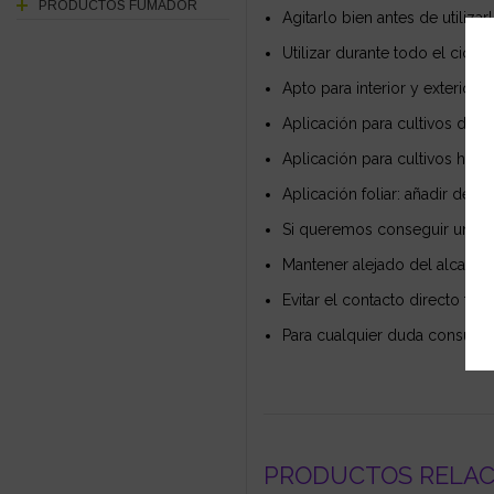
PRODUCTOS FUMADOR
Agitarlo bien antes de utilizar
Utilizar durante todo el ciclo v
Apto para interior y exterior
Aplicación para cultivos de t
Aplicación para cultivos hidr
Aplicación foliar: añadir de 2
Si queremos conseguir unos 
Mantener alejado del alcance
Evitar el contacto directo tan
Para cualquier duda consultar
PRODUCTOS RELA