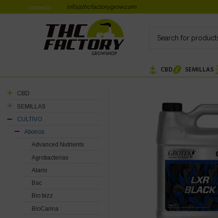
info@thcfactorygrow.com
contacto
CBD
SEMILLAS
CBD
SEMILLAS
CULTIVO
Abonos
Advanced Nutrients
Agrobacterias
Atami
Bac
Bio bizz
BioCanna