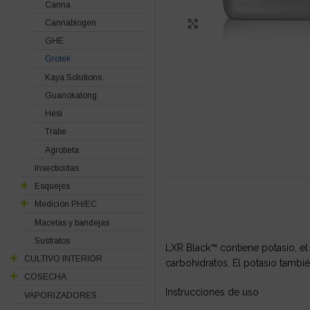
Canna
Cannabiogen
Click to enlarge
GHE
Grotek
Kaya Solutions
Guanokalong
Hesi
Trabe
Agrobeta
Insecticidas
Esquejes
Medición PH/EC
Macetas y bandejas
Sustratos
LXR Black™ contiene potasio, el c
CULTIVO INTERIOR
carbohidratos. El potasio también
COSECHA
Instrucciones de uso
VAPORIZADORES