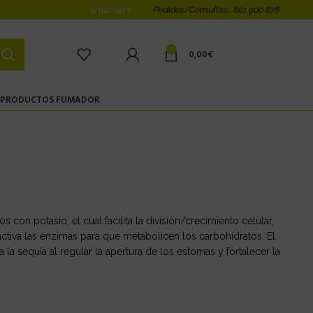
Pedidos/Consultas: 601 900 878
WHATSAPP
0
0,00
€
PRODUCTOS FUMADOR
on potasio, el cual facilita la división/crecimiento celular,
 activa las enzimas para que metabolicen los carbohidratos. El
 la sequía al regular la apertura de los estomas y fortalecer la