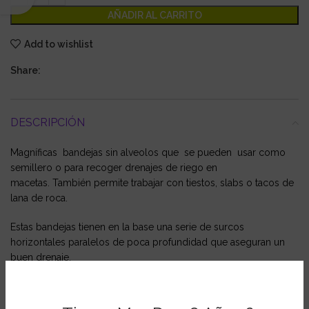
AÑADIR AL CARRITO
Add to wishlist
Share:
DESCRIPCIÓN
Magníficas bandejas sin alveolos que se pueden usar como
semillero o para recoger drenajes de riego en
macetas. También permite trabajar con tiestos, slabs o tacos de
lana de roca.
Estas bandejas tienen en la base una serie de surcos
horizontales paralelos de poca profundidad que aseguran un
buen drenaje.
También pueden usarse como depósito para semilleros,
bandeja de riego para macetas o mesa de cultivo para slabs de
coco o de lana de roca.