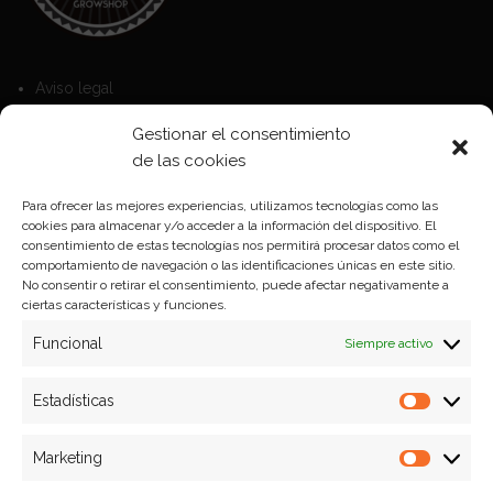
Aviso legal
Política de Cookies
Gestionar el consentimiento
Política de privacidad
de las cookies
Para ofrecer las mejores experiencias, utilizamos tecnologías como las
cookies para almacenar y/o acceder a la información del dispositivo. El
Formas de pago
consentimiento de estas tecnologías nos permitirá procesar datos como el
comportamiento de navegación o las identificaciones únicas en este sitio.
Plazos y condiciones de envio
No consentir o retirar el consentimiento, puede afectar negativamente a
ciertas características y funciones.
Politica de devoluciones
Funcional
Siempre activo
Estadísticas
Estadíst
Marketing
Marketi