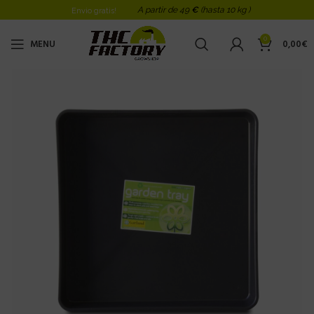
A partir de 49
€
(hasta 10 kg )
Envio gratis!
0
MENU
0,00
€