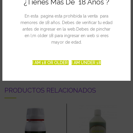
¿Tienes Mas De 18 Años ?
Muy popular tanto a nivel particular como por jardineros
comerciales para el riego de mantenimiento de una multitud de
En esta pagina esta prohibida la venta para
plantas en maceta.
menores de 18 años. Debes de verificar tu edad
antes de ingresar en la web.Debes de pinchar
Las bandejas Garland son perfectas para los armarios de cultivo
en I,m older 18 para ingresar en web si eres
e invernaderos.
mayor de edad.
INFORMACIÓN ADICIONAL
I AM 18 OR OLDER
I AM UNDER 18
PRODUCTOS RELACIONADOS