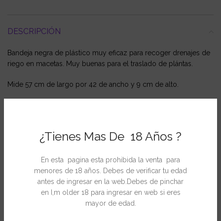
DESCRIPCIÓN
Bandeja negra de plástico muy eficaz para recoger drenajes de
riego en macetas. Muy buenas para el traslado de plántas.
Mide 57 cm de largo por 42 de ancho y 9 cm de alto.
¿Tienes Mas De 18 Años ?
INFORMACIÓN ADICIONAL
En esta pagina esta prohibida la venta para
menores de 18 años. Debes de verificar tu edad
antes de ingresar en la web.Debes de pinchar
en I,m older 18 para ingresar en web si eres
PRODUCTOS RELACIONADOS
mayor de edad.