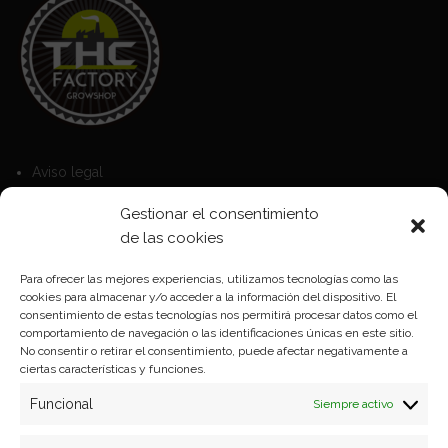
Aviso legal
Política de Cookies
Gestionar el consentimiento
Política de privacidad
de las cookies
Para ofrecer las mejores experiencias, utilizamos tecnologías como las
cookies para almacenar y/o acceder a la información del dispositivo. El
Formas de pago
consentimiento de estas tecnologías nos permitirá procesar datos como el
comportamiento de navegación o las identificaciones únicas en este sitio.
Plazos y condiciones de envio
No consentir o retirar el consentimiento, puede afectar negativamente a
ciertas características y funciones.
Politica de devoluciones
Funcional
Siempre activo