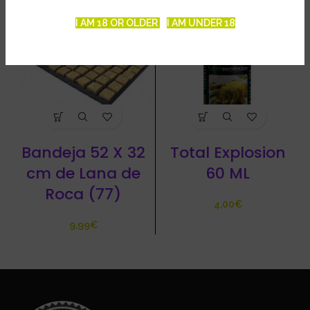
I AM 18 OR OLDER
I AM UNDER 18
Bandeja 52 X 32
Total Explosion
cm de Lana de
60 ML
Roca (77)
€
€