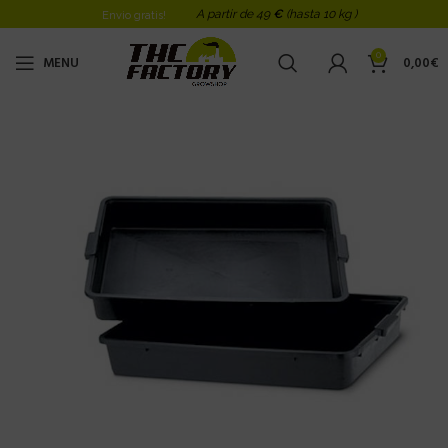
A partir de 49
€
(hasta 10 kg )
Envio gratis!
0
MENU
0,00
€