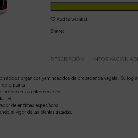
Add to wishlist
Share:
DESCRIPCIÓN
INFORMACIÓN AD
n ácidos orgánicos yaminoácidos de procedencia vegetal. Su logr
 de la planta
 que producen las enfermedades
tas. El
ivador de enzimas específicos
do el vigor de las plantas tratadas.