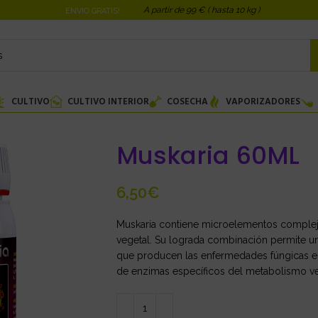
A partir de 99 € ( hasta 10 kg )
ENVIO GRATIS!
CULTIVO
CULTIVO INTERIOR
COSECHA
VAPORIZADORES
Muskaria 60ML
€
Muskaria contiene microelementos comple
vegetal. Su lograda combinación permite una 
que producen las enfermedades fúngicas en 
de enzimas específicos del metabolismo vege