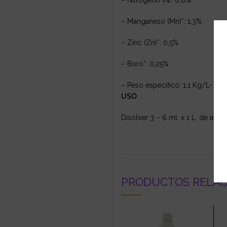
– Nitrógeno (N): 0,8%
– Manganeso (Mn)*: 1,3%
– Zinc (Zn)*: 0,5%
– Boro*: 0,25%
– Peso específico: 1,1 Kg/L- H: 4
USO
Disolver 3 – 6 ml. x 1 L. de agua
PRODUCTOS RELA