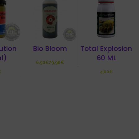
lution
Bio Bloom
Total Explosion
l)
60 ML
€
€
€
€