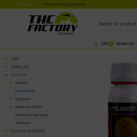
info@thcfactorygrow.com
contacto
CBD
SEMILLAS
CBD
SEMILLAS
CULTIVO
Abonos
Insecticidas
Esquejes
Medición PH/EC
Macetas y bandejas
Sustratos
CULTIVO INTERIOR