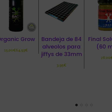
Organic Grow
Bandeja de 84
Final So
alveolos para
(60 m
€
€
jiffys de 33mm
€