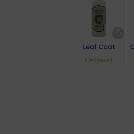
Leaf Coat
€
€