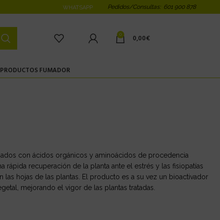
Pedidos/Consultas: 601 900 878
WHATSAPP
0
0,00
€
PRODUCTOS FUMADOR
jados con ácidos orgánicos y aminoácidos de procedencia
rápida recuperación de la planta ante el estrés y las fisiopatías
las hojas de las plantas. El producto es a su vez un bioactivador
tal, mejorando el vigor de las plantas tratadas.