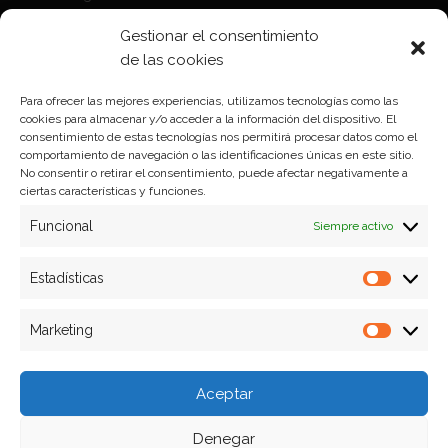
Política de Cookies
Gestionar el consentimiento
Política de privacidad
de las cookies
Para ofrecer las mejores experiencias, utilizamos tecnologías como las
cookies para almacenar y/o acceder a la información del dispositivo. El
Formas de pago
consentimiento de estas tecnologías nos permitirá procesar datos como el
comportamiento de navegación o las identificaciones únicas en este sitio.
Plazos y condiciones de envio
No consentir o retirar el consentimiento, puede afectar negativamente a
ciertas características y funciones.
Politica de devoluciones
Funcional
Siempre activo
Estadísticas
Estadíst
Marketing
Marketi
Aceptar
Denegar