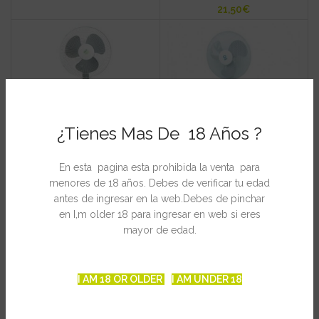
€
¿Tienes Mas De 18 Años ?
En esta pagina esta prohibida la venta para
Ventilador Pie
Ventilador Pie
menores de 18 años. Debes de verificar tu edad
40cm Cornwall 3
RAM 40cm – 3
antes de ingresar en la web.Debes de pinchar
en I,m older 18 para ingresar en web si eres
– Velocidades
Velocidades
mayor de edad.
€
€
I AM 18 OR OLDER
I AM UNDER 18
SOLD OUT