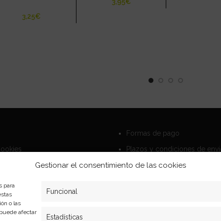
€
€
Formas de pago
Cookies
Plazos y condiciones de env
privacidad
Politica de devoluciones
Gestionar el consentimiento de las cookies
s para
Funcional
estas
ón o las
, puede afectar
Estadísticas