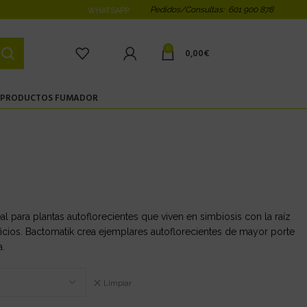
Pedidos/Consultas: 601 900 878
WHATSAPP
0
0,00
€
PRODUCTOS FUMADOR
l para plantas autoflorecientes que viven en simbiosis con la raíz
ficios. Bactomatik crea ejemplares autoflorecientes de mayor porte
a.
Limpiar