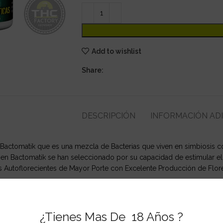
Add to wishlist
Share:
DESCRIPCIÓN
INFORMACIÓN AD
actomatik que es una mezcla de Bacterias que viven en simbiosis con 
s en Bactomatik se han seleccionado por su capacidad de estimular el
s Autoflorecientes de Mayor Porte con Excelente Producción de Flore
azotoformans, Bacillus azotofixans, B. coagulans, B. megaterium, Lac
 contenido del envase (50g) en 20 litros de agua o bien una cucharadit
¿Tienes Mas De 18 Años ?