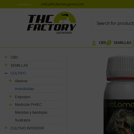
info@thcfactorygrow.com
contacto
CBD
SEMILLAS
CBD
SEMILLAS
CULTIVO
Abonos
Insecticidas
Esquejes
Medición PH/EC
Macetas y bandejas
Sustratos
CULTIVO INTERIOR