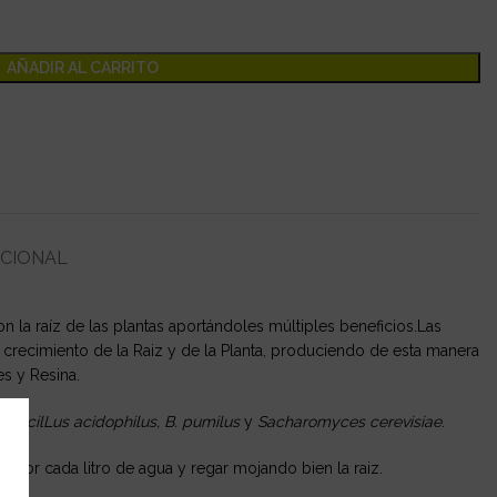
AÑADIR AL CARRITO
ICIONAL
la raíz de las plantas aportándoles múltiples beneficios.Las
 crecimiento de la Raiz y de la Planta, produciendo de esta manera
s y Resina.
tobacilLus acidophilus, B. pumilus
y
Sacharomyces cerevisiae
.
a por cada litro de agua y regar mojando bien la raiz.