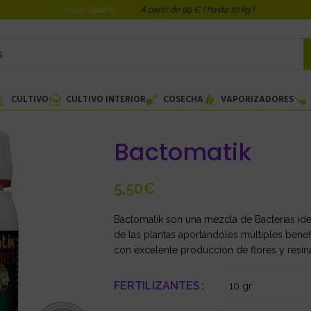
A partir de 99 € ( hasta 10 kg )
ENVIO GRATIS!
CULTIVO
CULTIVO INTERIOR
COSECHA
VAPORIZADORES
Bactomatik
€
Bactomatik son una mezcla de Bacterias idea
de las plantas aportándoles múltiples bene
con excelente producción de flores y resin
FERTILIZANTES