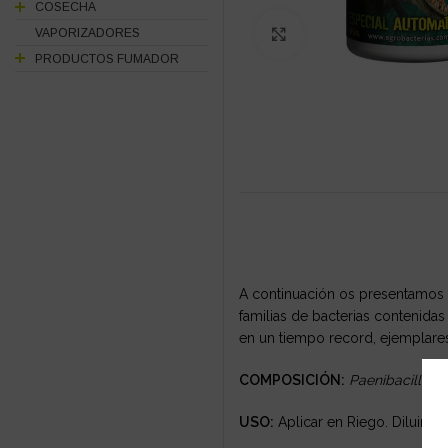
COSECHA
VAPORIZADORES
Click to enlarge
PRODUCTOS FUMADOR
A continuación os presentamos B
familias de bacterias contenida
en un tiempo record, ejemplare
COMPOSICIÓN:
Paenibacillus 
USO:
Aplicar en Riego. Diluir el