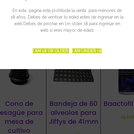
En esta pagina esta prohibida la venta para menores de
18 años. Debes de verificar tu edad antes de ingresar en la
web.Debes de pinchar en I,m older 18 para ingresar en
CIONADOS
web si eres mayor de edad.
I AM 18 OR OLDER
I AM UNDER 18
Cono de
Bandeja de 60
Baactofil
esagüe para
alveolos para
mesa de
Jiffys de 41mm
cultivo