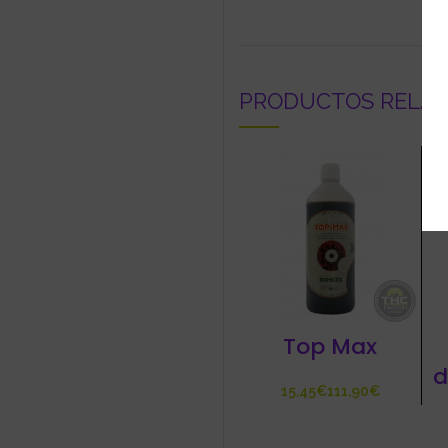
PRODUCTOS RELA
Top Max
d
€
€