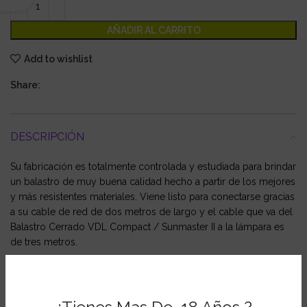
AÑADIR AL CARRITO
Add to wishlist
Share:
DESCRIPCIÓN
Su fabricación es totalmente controlada y estudiada para brindar
un balastro de muy buena calidad hecho a partir de los mejores
y más resistentes materiales. Viene listo para conectarse gracias
a su cable de red de dos metros de largo y el cable que va del
Balastro Cerrado VDL Compact / Sunmaster II a la lámpara es
de tres metros.
Este balastro regula las lámparas haciéndolas encenderse de
manera simukltanea y sin parpadeos, esto asegura una mayor
vida útil a las lámparas dándole además más confort y una luz