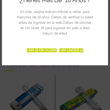
¿Tienes Mas De 18 Años ?
más estable a las plantas. El Balastro Cerrado VDL Compact /
Sunmaster II disipa el calor de la bobina. También cuenta con un
En esta pagina esta prohibida la venta para
gancho en la parte posterior para guindarlo de la pared dándole
menores de 18 años. Debes de verificar tu edad
seguridad y comodidad.
antes de ingresar en la web.Debes de pinchar
en I,m older 18 para ingresar en web si eres
mayor de edad.
INFORMACIÓN ADICIONAL
I AM 18 OR OLDER
I AM UNDER 18
PRODUCTOS RELACIONADOS