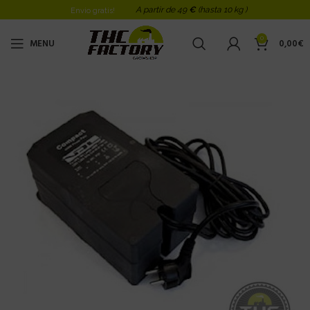
A partir de 49
€
(hasta 10 kg )
Envio gratis!
0
MENU
0,00
€