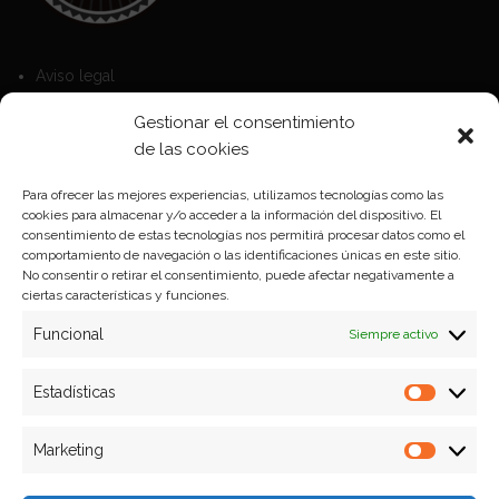
Aviso legal
Política de Cookies
Gestionar el consentimiento
Política de privacidad
de las cookies
Para ofrecer las mejores experiencias, utilizamos tecnologías como las
cookies para almacenar y/o acceder a la información del dispositivo. El
Formas de pago
consentimiento de estas tecnologías nos permitirá procesar datos como el
comportamiento de navegación o las identificaciones únicas en este sitio.
Plazos y condiciones de envio
No consentir o retirar el consentimiento, puede afectar negativamente a
ciertas características y funciones.
Politica de devoluciones
Funcional
Siempre activo
Estadísticas
Estadíst
Marketing
Marketi