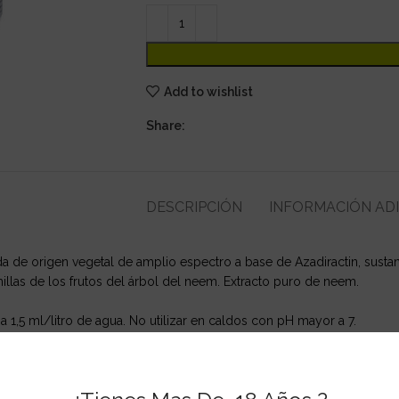
Add to wishlist
Share:
DESCRIPCIÓN
INFORMACIÓN AD
 de origen vegetal de amplio espectro a base de Azadiractin, sustanc
illas de los frutos del árbol del neem. Extracto puro de neem.
a 1,5 ml/litro de agua. No utilizar en caldos con pH mayor a 7.
ecolección han de transcurrir 3 días.