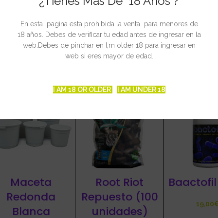
¿Tienes Mas De 18 Años ?
 de 250 ml.
ctos Fitosanitarios con nº: 24.200
En esta pagina esta prohibida la venta para menores de
18 años. Debes de verificar tu edad antes de ingresar en la
web.Debes de pinchar en I,m older 18 para ingresar en
web si eres mayor de edad.
CIONADOS
I AM 18 OR OLDER
I AM UNDER 18
Maceta
Root Riot
Baactofil
Redonda
Repuesto (100
Blanca
unidades)