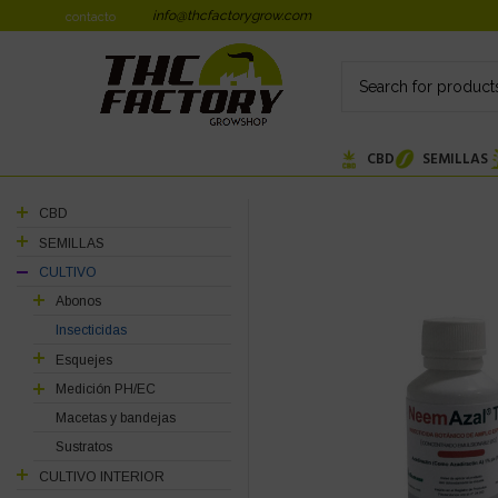
info@thcfactorygrow.com
contacto
CBD
SEMILLAS
CBD
SEMILLAS
CULTIVO
Abonos
Insecticidas
Esquejes
Medición PH/EC
Macetas y bandejas
Sustratos
CULTIVO INTERIOR