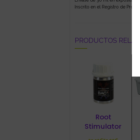
Envase de 30 ml en expositor y
Inscrito en el Registro de Produ
PRODUCTOS RELA
Root
Stimulator