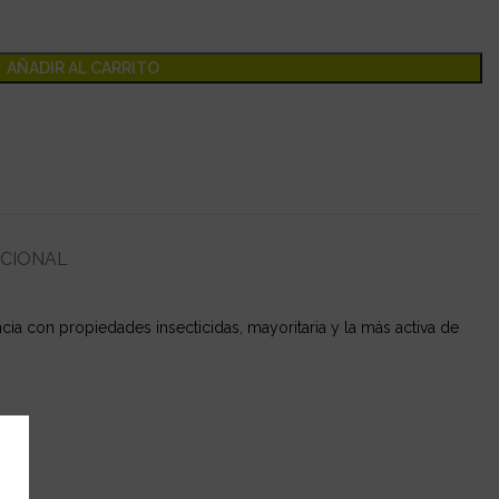
AÑADIR AL CARRITO
ICIONAL
ia con propiedades insecticidas, mayoritaria y la más activa de