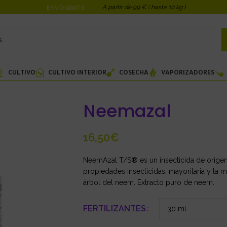
A partir de 99 € ( hasta 10 kg )
ENVIO GRATIS!
CULTIVO
CULTIVO INTERIOR
COSECHA
VAPORIZADORES
Neemazal
€
NeemAzal T/S® es un insecticida de origen 
propiedades insecticidas, mayoritaria y la m
árbol del neem. Extracto puro de neem.
FERTILIZANTES