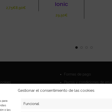
Ionic
€
€
€
Formas de pago
Cookies
Plazos y condiciones de env
privacidad
Politica de devoluciones
Gestionar el consentimiento de las cookies
s para
Funcional
estas
ón o las