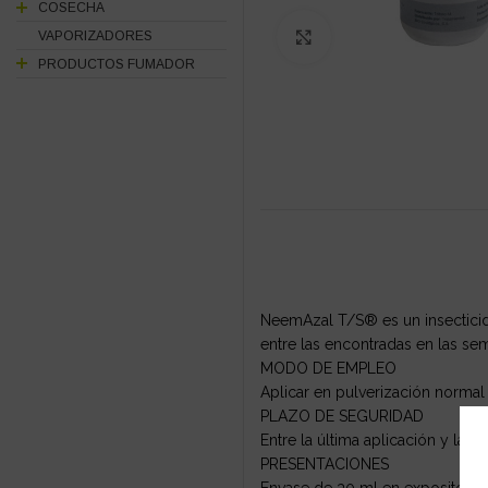
COSECHA
VAPORIZADORES
Click to enlarge
PRODUCTOS FUMADOR
NeemAzal T/S® es un insecticida
entre las encontradas en las sem
MODO DE EMPLEO
Aplicar en pulverización normal 
PLAZO DE SEGURIDAD
Entre la última aplicación y la r
PRESENTACIONES