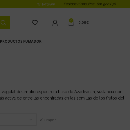
Pedidos/Consultas: 601 900 878
WHATSAPP
0
0,00
€
PRODUCTOS FUMADOR
vegetal de amplio espectro a base de Azadiractin, sustancia con
ás activa de entre las encontradas en las semillas de los frutos del
Limpiar