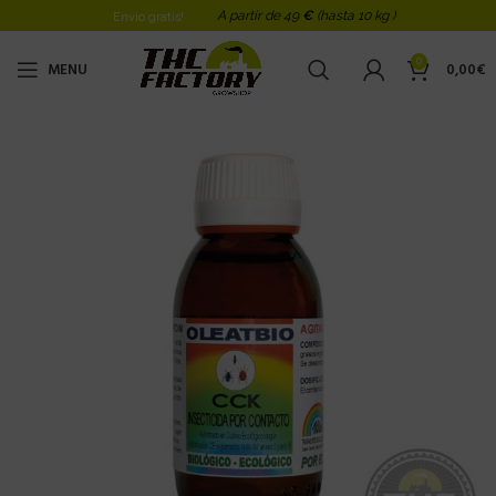
A partir de 49
€
(hasta 10 kg )
Envio gratis!
0
MENU
0,00
€