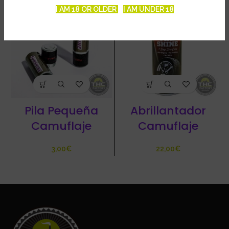
I AM 18 OR OLDER
I AM UNDER 18
Pila Pequeña
Abrillantador
Camuflaje
Camuflaje
€
€