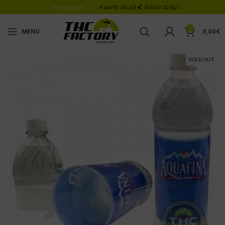
A partir de 49
€
(hasta 10 kg )
Envio gratis!
0
MENU
0,00
€
SOLD OUT