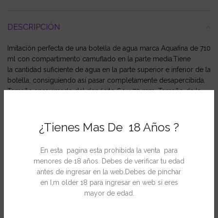
DESCRIPCIÓN
Imitación perfecta de una botella de agua marca Aquafina
de 710
ml con compartimento camuflado en la parte media.Tiene
la cantidad suficiente de agua en la parte superior e inferior de la
botella, consiguiendo así pasar completamente desapercibida.
Tamaño aproximado del depósito 64 x 70 mm. Tamaño de la
botella: 65 x 245 mm.
¿Tienes Mas De 18 Años ?
INFORMACIÓN ADICIONAL
En esta pagina esta prohibida la venta para
menores de 18 años. Debes de verificar tu edad
antes de ingresar en la web.Debes de pinchar
en I,m older 18 para ingresar en web si eres
PRODUCTOS RELACIONADOS
mayor de edad.