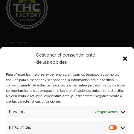
Aviso legal
Política de Cookies
Gestionar el consentimiento
Política de privacidad
de las cookies
Para ofrecer las mejores experiencias, utilizamos tecnologías como las
cookies para almacenar y/o acceder a la información del dispositivo. El
Formas de pago
consentimiento de estas tecnologías nos permitirá procesar datos como el
comportamiento de navegación o las identificaciones únicas en este sitio.
Plazos y condiciones de envio
No consentir o retirar el consentimiento, puede afectar negativamente a
ciertas características y funciones.
Politica de devoluciones
Funcional
Siempre activo
Estadísticas
Estadíst