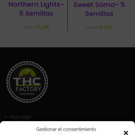
Northern Lights-
Sweet Soma- 5
5 Semillas
Semillas
16,58
€
16,58
€
19,50
€
19,50
€
Aviso legal
Política de Cookies
Gestionar el consentimiento