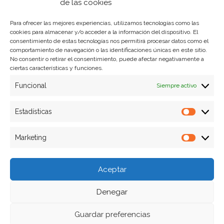
Política de privacidad
de las cookies
Para ofrecer las mejores experiencias, utilizamos tecnologías como las
cookies para almacenar y/o acceder a la información del dispositivo. El
Formas de pago
consentimiento de estas tecnologías nos permitirá procesar datos como el
comportamiento de navegación o las identificaciones únicas en este sitio.
Plazos y condiciones de envio
No consentir o retirar el consentimiento, puede afectar negativamente a
ciertas características y funciones.
Politica de devoluciones
Funcional
Siempre activo
Estadísticas
Estadíst
Marketing
Marketi
Aceptar
Denegar
Guardar preferencias