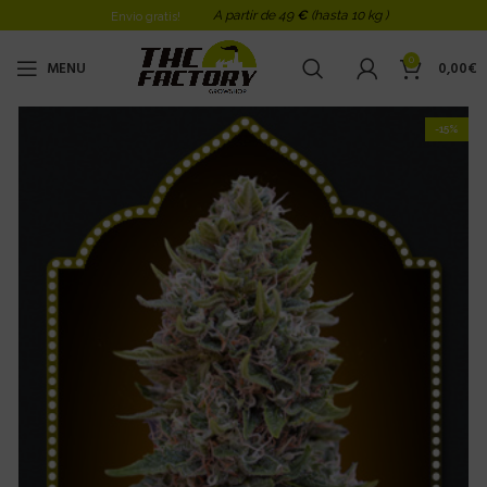
A partir de 49
€
(hasta 10 kg )
Envio gratis!
0
MENU
0,00
€
-15%