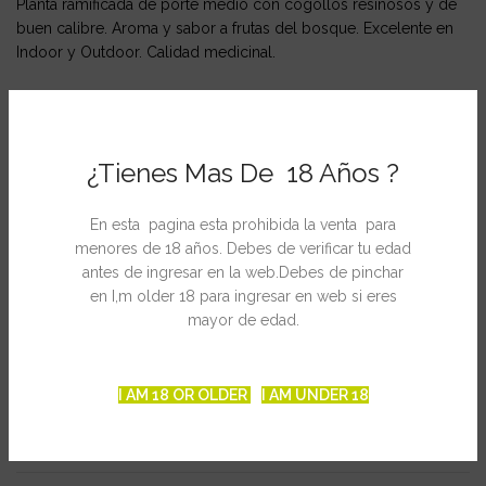
Planta ramificada de porte medio con cogollos resinosos y de
buen calibre. Aroma y sabor a frutas del bosque. Excelente en
Indoor y Outdoor. Calidad medicinal.
INTERIOR:
– Producción: 300 – 350 gr/m2
¿Tienes Mas De 18 Años ?
– Cosecha desde semilla: 70 días.
En esta pagina esta prohibida la venta para
– Altura: 50 – 90 cm.
menores de 18 años. Debes de verificar tu edad
antes de ingresar en la web.Debes de pinchar
en I,m older 18 para ingresar en web si eres
mayor de edad.
EXTERIOR:
– Periodo de cultivo: De Abril a Noviembre.
I AM 18 OR OLDER
I AM UNDER 18
– Altura: 60 – 130 cm.