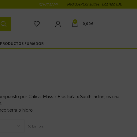
Pedidos/Consultas: 601 900 878
WHATSAPP
0
0,00
€
PRODUCTOS FUMADOR
mpuesto por Critical Mass x Brasileña x South Indian, es una
n.
co,tierra o hidro.
Limpiar