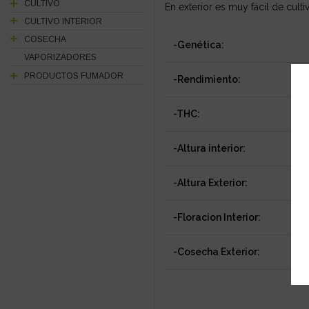
CULTIVO
En exterior es muy fácil de cul
CULTIVO INTERIOR
COSECHA
-Genética:
VAPORIZADORES
PRODUCTOS FUMADOR
-Rendimiento:
-THC:
-Altura interior:
-Altura Exterior:
-Floracion Interior:
-Cosecha Exterior: