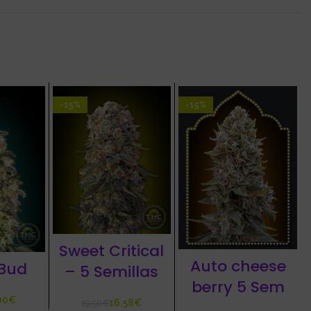
-15%
-15%
Sweet Critical
Auto cheese
Bud
– 5 Semillas
berry 5 Sem
€
16,58
€
19,50
€