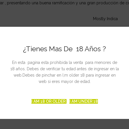
tivar , presentando una buena ramificación y una gran producción de c
Mostly Indica
350 – 450 g/m2
¿Tienes Mas De 18 Años ?
16%
60 – 90 cm.
En esta pagina esta prohibida la venta para menores de
18 años. Debes de verificar tu edad antes de ingresar en la
web.Debes de pinchar en I,m older 18 para ingresar en
2 – 3 m.
web si eres mayor de edad.
7 – 8 semanas
I AM 18 OR OLDER
I AM UNDER 18
Principios de Octu