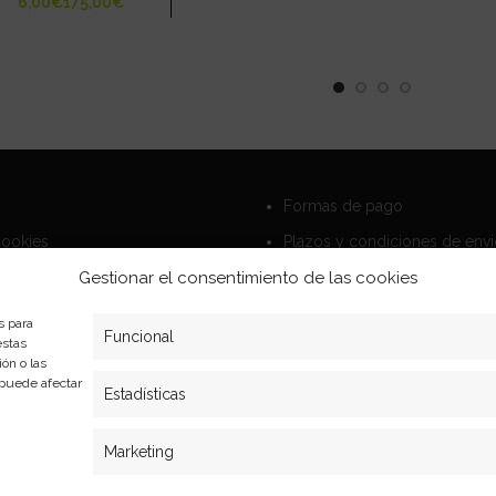
€
€
Formas de pago
Cookies
Plazos y condiciones de env
privacidad
Politica de devoluciones
Gestionar el consentimiento de las cookies
s para
Funcional
estas
ón o las
, puede afectar
Estadísticas
Marketing