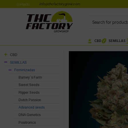
info@thcfactorygrow.com
contacto
CBD
SEMILLAS
CBD
SEMILLAS
Feminizadas
Barney´s Farm
Sweet Seeds
Ripper Seeds
Dutch Passion
Advanced seeds
DNA Genetics
Positronics