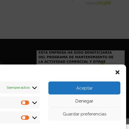
16,58
€
19,50
€
io
Siempre activo
Aceptar
Denegar
Estadísticas
Guardar preferencias
Marketing