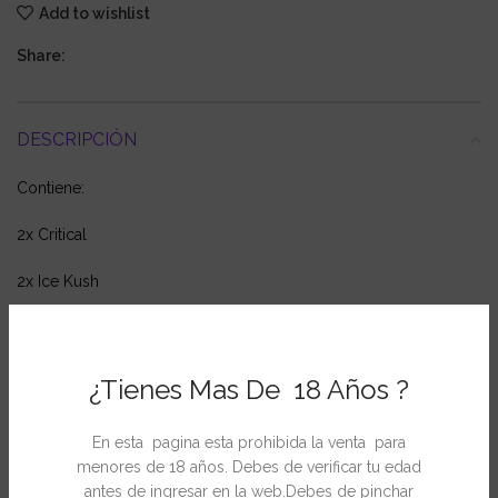
Add to wishlist
Share:
DESCRIPCIÓN
Contiene:
2x Critical
2x Ice Kush
2x Somango Widow
¿Tienes Mas De 18 Años ?
INFORMACIÓN ADICIONAL
En esta pagina esta prohibida la venta para
menores de 18 años. Debes de verificar tu edad
antes de ingresar en la web.Debes de pinchar