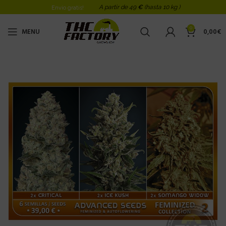
A partir de 49
€
(hasta 10 kg )
Envio gratis!
0
MENU
0,00
€