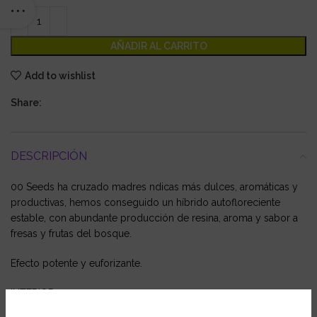
AÑADIR AL CARRITO
Add to wishlist
Share:
DESCRIPCIÓN
00 Seeds ha cruzado madres ndicas más dulces, aromáticas y
productivas, hemos conseguido un híbrido autofloreciente
estable, con abundante producción de resina, aroma y sabor a
fresas y frutas del bosque.
Efecto potente y euforizante.
INTERIOR:
– Producción: 300 – 350 gr/m2