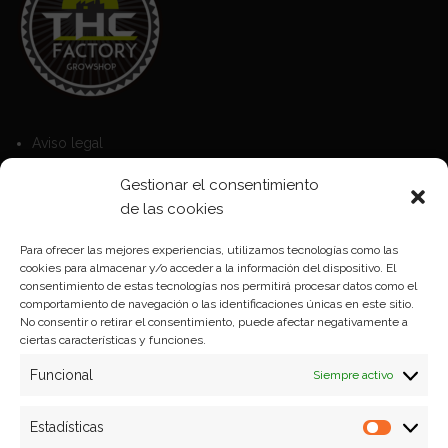
Aviso legal
Política de Cookies
Gestionar el consentimiento
Política de privacidad
de las cookies
Para ofrecer las mejores experiencias, utilizamos tecnologías como las
cookies para almacenar y/o acceder a la información del dispositivo. El
Formas de pago
consentimiento de estas tecnologías nos permitirá procesar datos como el
comportamiento de navegación o las identificaciones únicas en este sitio.
Plazos y condiciones de envio
No consentir o retirar el consentimiento, puede afectar negativamente a
ciertas características y funciones.
Politica de devoluciones
Funcional
Siempre activo
Estadísticas
Estadíst