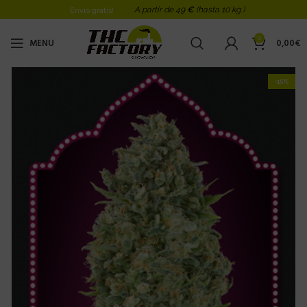
A partir de 49
€
(hasta 10 kg )
Envio gratis!
0
MENU
0,00
€
-15%