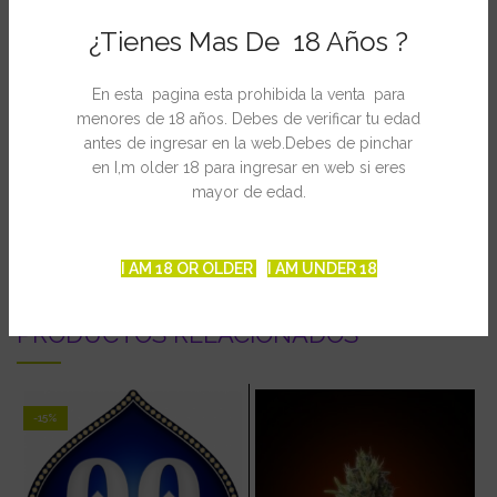
– Cosecha desde semilla: 60 días.
¿Tienes Mas De 18 Años ?
– Altura: 70 – 80 cm.
EXTERIOR:
En esta pagina esta prohibida la venta para
– Periodo de cultivo: De Abril a Noviembre.
menores de 18 años. Debes de verificar tu edad
– Altura: 100 – 130 cm.
antes de ingresar en la web.Debes de pinchar
en I,m older 18 para ingresar en web si eres
mayor de edad.
INFORMACIÓN ADICIONAL
I AM 18 OR OLDER
I AM UNDER 18
PRODUCTOS RELACIONADOS
-15%