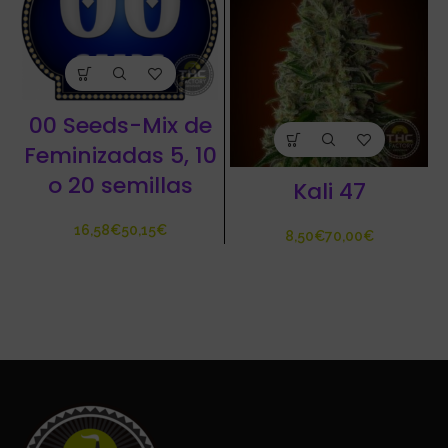
00 Seeds-Mix de
Feminizadas 5, 10
o 20 semillas
Kali 47
€
€
€
€