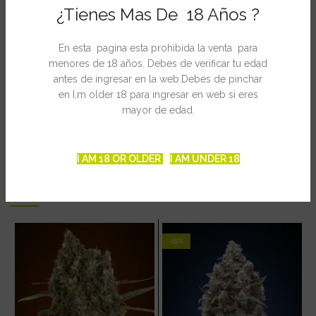
¿Tienes Mas De 18 Años ?
Ficgha Técnica
Tiempo de floración: 49 días
Altura: 50 – 70cm
En esta pagina esta prohibida la venta para
Cosecha: 65 días
menores de 18 años. Debes de verificar tu edad
Rendimiento: alto
antes de ingresar en la web.Debes de pinchar
en I,m older 18 para ingresar en web si eres
mayor de edad.
INFORMACIÓN ADICIONAL
I AM 18 OR OLDER
I AM UNDER 18
PRODUCTOS RELACIONADOS
-15%