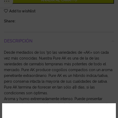
AÑADIR AL CARRITO
Add to wishlist
Share:
DESCRIPCIÓN
Desde mediados de los ’90 las variedades de «AK» son cada
vez más conocidas. Nuestra Pure AK es una de la de las
variedades de cannabis tempranas más potentes de todo el
mercado. Pure AK produce cogollos compactos con un aroma
penetrante extraordinario. Pure AK es un híbrido índica/sativa,
pero conserva intacta la mayoría de sus cualidades de sativa.
Pure AK termina de florecer en tan sólo 48 días, si las
condiciones son óptimas.
Aroma y humo extremadamente intenso. Puede presentar
alguna mutación esporádica en las hojas, pero esto es común
en esta variedad cannabis.