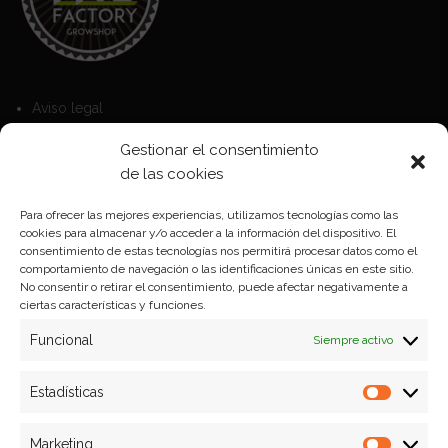
Aviso legal
Política de Cookies
Gestionar el consentimiento
Política de privacidad
de las cookies
Para ofrecer las mejores experiencias, utilizamos tecnologías como las
cookies para almacenar y/o acceder a la información del dispositivo. El
Formas de pago
consentimiento de estas tecnologías nos permitirá procesar datos como el
comportamiento de navegación o las identificaciones únicas en este sitio.
Plazos y condiciones de envio
No consentir o retirar el consentimiento, puede afectar negativamente a
ciertas características y funciones.
Politica de devoluciones
Funcional
Siempre activo
Estadísticas
Estadíst
Marketing