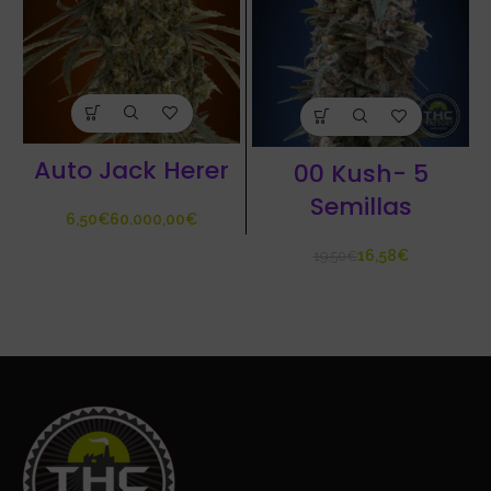
Auto Jack Herer
00 Kush- 5
Semillas
€
€
16,58
€
19,50
€