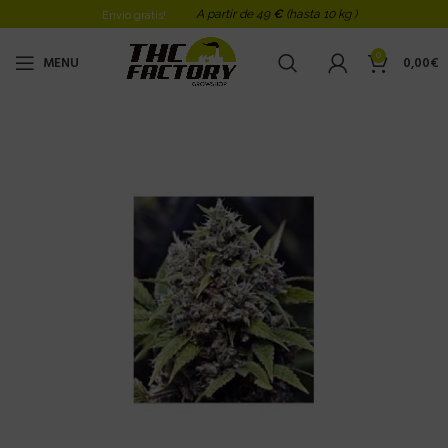
A partir de 49
€
(hasta 10 kg )
Envio gratis!
0
MENU
0,00
€