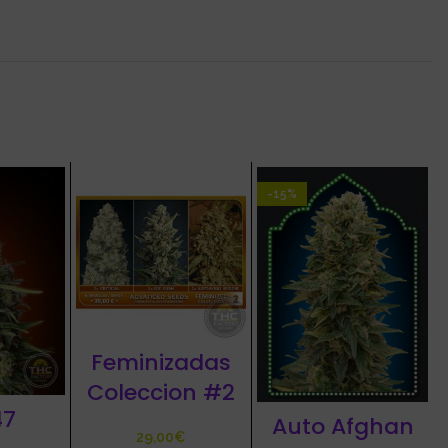
-15%
Feminizadas
Coleccion #2
47
Auto Afghan
€