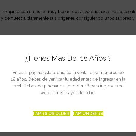
 relajante con un punto muy bueno de sativo que hace más placenter
a y demuestra claramente sus orígenes consiguiendo unos sabores y 
¿Tienes Mas De 18 Años ?
En esta pagina esta prohibida la venta para menores de
18 años. Debes de verificar tu edad antes de ingresar en la
web.Debes de pinchar en I,m older 18 para ingresar en
web si eres mayor de edad.
I AM 18 OR OLDER
I AM UNDER 18