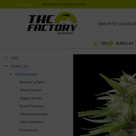
info@thcfactorygrow.com
contacto
CBD
SEMILLAS
CBD
SEMILLAS
Feminizadas
Barney´s Farm
Sweet Seeds
Ripper Seeds
Dutch Passion
Advanced seeds
DNA Genetics
Positronics