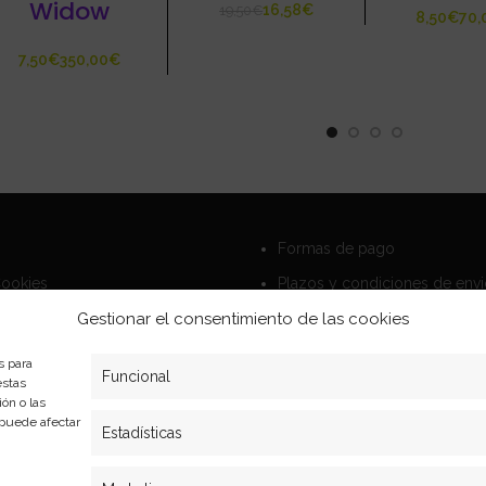
Widow
16,58
€
19,50
€
€
€
€
Formas de pago
Cookies
Plazos y condiciones de env
privacidad
Politica de devoluciones
Gestionar el consentimiento de las cookies
s para
Funcional
estas
ón o las
, puede afectar
Estadísticas