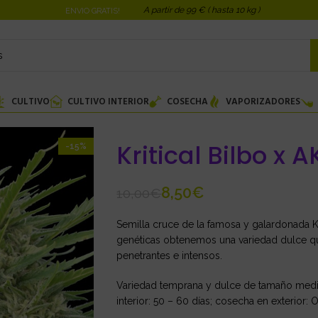
A partir de 99 € ( hasta 10 kg )
ENVIO GRATIS!
CULTIVO
CULTIVO INTERIOR
COSECHA
VAPORIZADORES
Kritical Bilbo x 
-15%
8,50
€
10,00
€
Semilla cruce de la famosa y galardonada 
genéticas obtenemos una variedad dulce que
penetrantes e intensos.
Variedad temprana y dulce de tamaño medio
interior: 50 – 60 días; cosecha en exterior: Oc