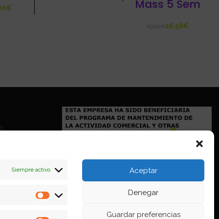
Mass 5 Sem
€
16,58
€
19,50
€
io
Siempre activo
Aceptar
Denegar
Estadísticas
Guardar preferencias