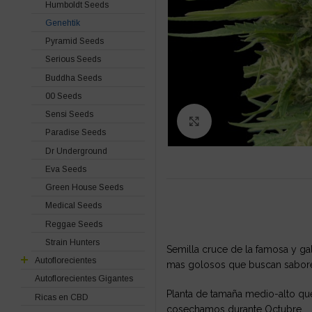
Humboldt Seeds
Genehtik
Pyramid Seeds
Serious Seeds
Buddha Seeds
00 Seeds
Sensi Seeds
Click to enlarge
Paradise Seeds
Dr Underground
Eva Seeds
Green House Seeds
Medical Seeds
Reggae Seeds
Strain Hunters
Semilla cruce de la famosa y g
Autoflorecientes
mas golosos que buscan sabores
Autoflorecientes Gigantes
Planta de tamaña medio-alto que
Ricas en CBD
cosechamos durante Octubre.