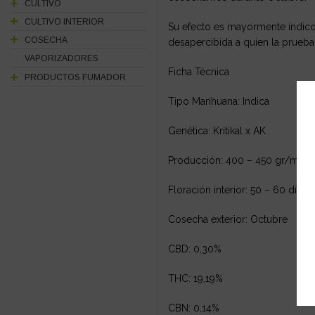
CULTIVO
CULTIVO INTERIOR
Su efecto es mayormente índico,
COSECHA
desapercibida a quien la prueb
VAPORIZADORES
Ficha Técnica
PRODUCTOS FUMADOR
Tipo Marihuana: Indica
Genética: Kritikal x AK
Producción: 400 – 450 gr/m2
Floración interior: 50 – 60 días
Cosecha exterior: Octubre
CBD: 0,30%
THC: 19,19%
CBN: 0,14%