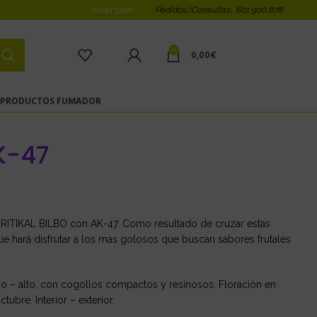
Pedidos/Consultas: 601 900 878
WHATSAPP
0
0,00
€
PRODUCTOS FUMADOR
AK-47
KRITIKAL BILBO con AK-47. Como resultado de cruzar estas
 hará disfrutar a los mas golosos que buscan sabores frutales
 – alto, con cogollos compactos y resinosos. Floración en
tubre. Interior – exterior.