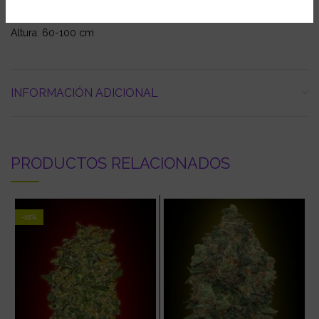
Producción Exterior: 60-200 g/planta
Cosecha Interior/Exterior: 8 semanas desde la germinación
Altura: 60-100 cm
INFORMACIÓN ADICIONAL
PRODUCTOS RELACIONADOS
-15%