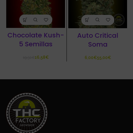
Chocolate Kush-
Auto Critical
5 Semillas
Soma
16,58
€
€
€
19,50
€