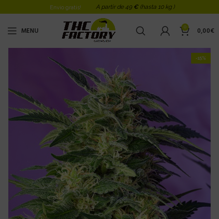
A partir de 49
€
(hasta 10 kg )
Envio gratis!
0
MENU
0,00
€
-15%