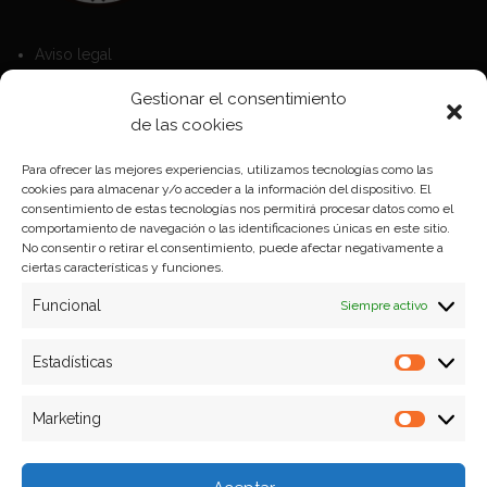
Aviso legal
Política de Cookies
Gestionar el consentimiento
Política de privacidad
de las cookies
Para ofrecer las mejores experiencias, utilizamos tecnologías como las
cookies para almacenar y/o acceder a la información del dispositivo. El
Formas de pago
consentimiento de estas tecnologías nos permitirá procesar datos como el
comportamiento de navegación o las identificaciones únicas en este sitio.
Plazos y condiciones de envio
No consentir o retirar el consentimiento, puede afectar negativamente a
ciertas características y funciones.
Politica de devoluciones
Funcional
Siempre activo
Estadísticas
Estadíst
Marketing
Marketi