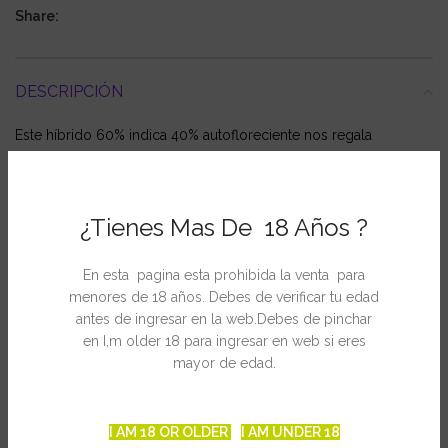
Share:
DESCRIPCIÓN
Este híbrido 60% indica 40% autofloreciente nos regala
un efecto relajante de larga duración muy intenso, tanto física
como mentalmente, que nos viene muy bien para desconectar
y relajarnos.
¿Tienes Mas De 18 Años ?
Disfrutamos de su increíble sabor dulce, especiado y agrio tan
particular, con notas de buen
hachís
y de fruta.
En esta pagina esta prohibida la venta para
menores de 18 años. Debes de verificar tu edad
Ficha técnica
antes de ingresar en la web.Debes de pinchar
en I,m older 18 para ingresar en web si eres
Marihuana autofloreciente feminizada
mayor de edad.
60% Indica 40% Autofloreciente
Genética: Critical Mass x Big Buddha’s Automatic revertida
I AM 18 OR OLDER
I AM UNDER 18
Floración: 65-80 días des de semilla