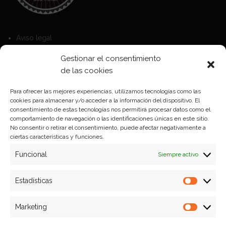
Aviso legal
Política de Cookies
Gestionar el consentimiento
Política de privacidad
de las cookies
Para ofrecer las mejores experiencias, utilizamos tecnologías como las
cookies para almacenar y/o acceder a la información del dispositivo. El
Formas de pago
consentimiento de estas tecnologías nos permitirá procesar datos como el
comportamiento de navegación o las identificaciones únicas en este sitio.
Plazos y condiciones de envio
No consentir o retirar el consentimiento, puede afectar negativamente a
ciertas características y funciones.
Politica de devoluciones
Funcional
Siempre activo
Estadísticas
Estadíst
Marketing
Marketi