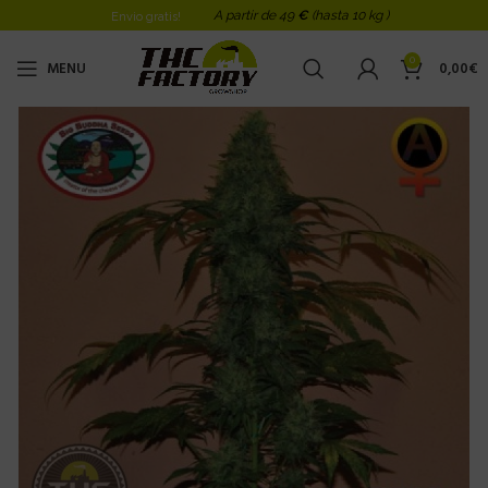
A partir de 49
€
(hasta 10 kg )
Envio gratis!
0
MENU
0,00
€