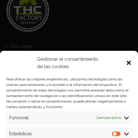
Aviso legal
Política de Cookies
Gestionar el consentimiento
Política de privacidad
de las cookies
Para ofrecer las mejores experiencias, utilizamos tecnologías como las
cookies para almacenar y/o acceder a la información del dispositivo. El
Formas de pago
consentimiento de estas tecnologías nos permitirá procesar datos como el
comportamiento de navegación o las identificaciones únicas en este sitio.
Plazos y condiciones de envio
No consentir o retirar el consentimiento, puede afectar negativamente a
ciertas características y funciones.
Politica de devoluciones
Funcional
Siempre activo
Estadísticas
Estadíst