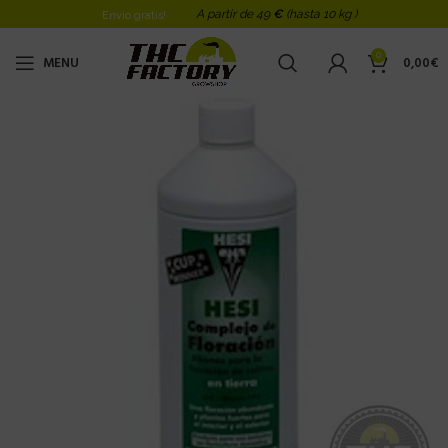
A partir de 49
€
(hasta 10 kg )
Envio gratis!
0
MENU
0,00
€