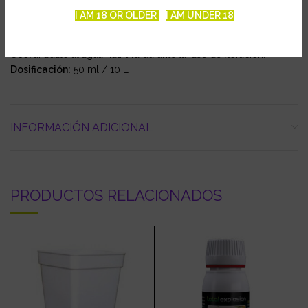
Olor:
como a vitaminas
I AM 18 OR OLDER
I AM UNDER 18
pH:
ligeramente ácido
EC:
suave
Uso:
añádalo al agua nutritiva durante la fase de floración.
Dosificación:
50 ml / 10 L
INFORMACIÓN ADICIONAL
PRODUCTOS RELACIONADOS