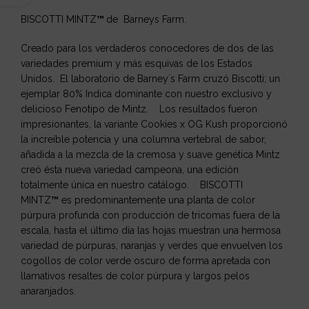
BISCOTTI MINTZ
™
de Barneys Farm.
Creado para los verdaderos conocedores de dos de las
variedades premium y más esquivas de los Estados
Unidos. El laboratorio de Barney´s Farm cruzó Biscotti; un
ejemplar 80% Indica dominante con nuestro exclusivo y
delicioso Fenotipo de Mintz. Los resultados fueron
impresionantes, la variante Cookies x OG Kush proporcionó
la increíble potencia y una columna vertebral de sabor,
añadida a la mezcla de la cremosa y suave genética Mintz
creó ésta nueva variedad campeona, una edición
totalmente única en nuestro catálogo. BISCOTTI
MINTZ
™
es predominantemente una planta de color
púrpura profunda con producción de tricomas fuera de la
escala, hasta el último día las hojas muestran una hermosa
variedad de púrpuras, naranjas y verdes que envuelven los
cogollos de color verde oscuro de forma apretada con
llamativos resaltes de color púrpura y largos pelos
anaranjados.