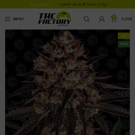
A partir de 49
€
(hasta 10 kg )
Envio gratis!
0
MENU
0,00
€
-15%
NEW