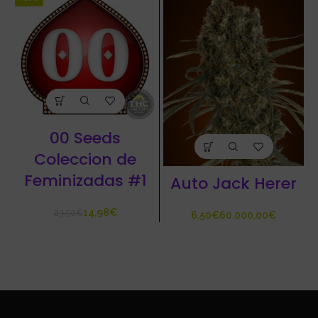
00 Seeds
Coleccion de
Feminizadas #1
Auto Jack Herer
14,98
€
23,50
€
€
€