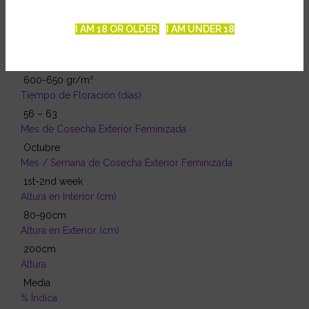
Biscotti x Mintz
Productividad en Exterior (g)
I AM 18 OR OLDER
I AM UNDER 18
1.5kg per plant
Productividad Indoor (g)
600-650 gr/m²
Tiempo de Floración (días)
56 – 63
Mes de Cosecha Exterior Feminizada
Octubre
Mes / Semana de Cosecha Exterior Feminizada
1st-2nd week
Altura en Interior (cm)
80-90cm
Altura en Exterior (cm)
200cm
Altura
Media
% Índica