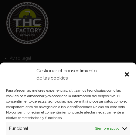
Aviso legal
Política de Cookies
Gestionar el consentimiento
Política de privacidad
de las cookies
Para ofrecer las mejores experiencias, utilizamos tecnologías como las
cookies para almacenar y/o acceder a la información del dispositivo. El
Formas de pago
consentimiento de estas tecnologías nos permitirá procesar datos como el
comportamiento de navegación o las identificaciones únicas en este sitio.
Plazos y condiciones de envio
No consentir o retirar el consentimiento, puede afectar negativamente a
ciertas características y funciones.
Politica de devoluciones
Funcional
Siempre activo