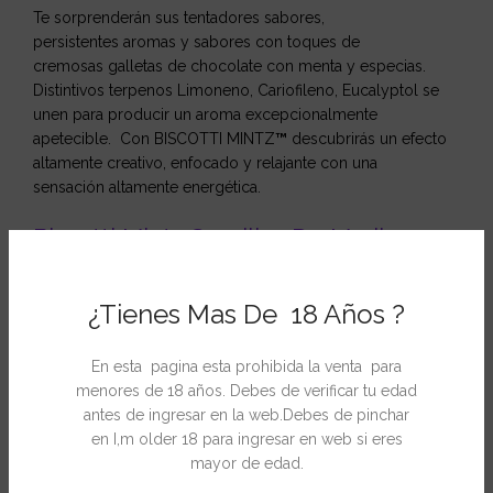
Te sorprenderán sus tentadores sabores,
persistentes aromas y sabores con toques de
cremosas galletas de chocolate con menta y especias.
Distintivos terpenos Limoneno, Cariofileno, Eucalyptol se
unen para producir un aroma excepcionalmente
apetecible. Con BISCOTTI MINTZ
™
descubrirás un efecto
altamente creativo, enfocado y relajante con una
sensación altamente energética.
Biscotti Mintz Semillas De Marihuana
ESPECIFICACIÓN
¿Tienes Mas De 18 Años ?
Tipo
Feminizada
En esta pagina esta prohibida la venta para
Fotoperiodo
menores de 18 años. Debes de verificar tu edad
Normal
antes de ingresar en la web.Debes de pinchar
Cultivo
en I,m older 18 para ingresar en web si eres
INTERIOR / EXTERIOR
mayor de edad.
Genética