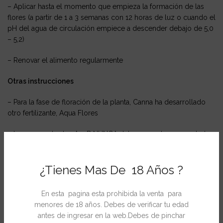
– Aplicar hasta el momento que empieza la formación de las
flores (a partir de 1 a 3 semanas con 12 horas de luz o cuando el
pH del agua de circulación empiece a descender debajo de 5,0
– 5,2)
– Renovar el alimento regularmente
Otras instrucciones
– Para la fase de floración de la planta, Canna ha desarrollado
otro fertilizante, Aqua Flores
– Los concentrados A y B NUNCA deben mezclarse en estado
puro Entonces, se forman compuestos insolubles que la planta
no puede absorber
¿Tienes Mas De 18 Años ?
– Almacenar cerrado en un lugar oscuro y libre de heladas
En esta pagina esta prohibida la venta para
– Mantener fuera del alcance de los niño
menores de 18 años. Debes de verificar tu edad
antes de ingresar en la web.Debes de pinchar
Garantías