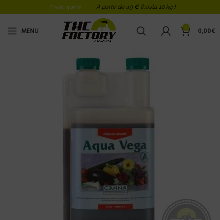
A partir de 49
€
(hasta 10 kg )
Envio gratis!
0
MENU
0,00
€