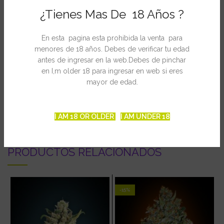
Ficha Técnica
¿Tienes Mas De 18 Años ?
Floración en interior: 6 – 9 semanas
En esta pagina esta prohibida la venta para
Altura en interior: 105 – 135 cm
menores de 18 años. Debes de verificar tu edad
Cosecha en exterior: finales de Septiembre
antes de ingresar en la web.Debes de pinchar
Altura en exterior: 250 – 300 cm
en I,m older 18 para ingresar en web si eres
mayor de edad.
INFORMACIÓN ADICIONAL
I AM 18 OR OLDER
I AM UNDER 18
PRODUCTOS RELACIONADOS
-15%