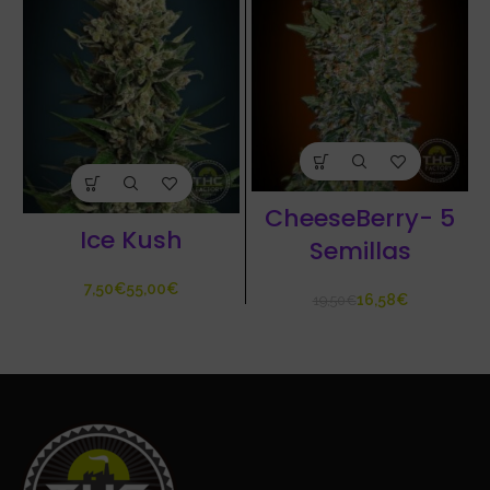
CheeseBerry- 5
Ice Kush
Semillas
€
€
16,58
€
19,50
€