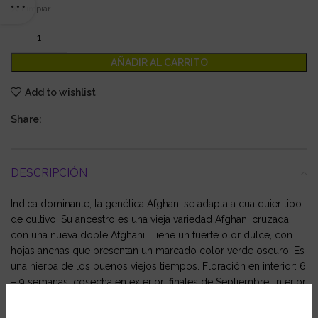
Limpiar
AÑADIR AL CARRITO
Add to wishlist
Share:
DESCRIPCIÓN
Indica dominante, la genética Afghani se adapta a cualquier tipo
de cultivo. Su ancestro es una vieja variedad Afghani cruzada
con una nueva doble Afghani. Tiene un fuerte olor dulce, con
hojas anchas que presentan un marcado color verde oscuro. Es
una hierba de los buenos viejos tiempos. Floración en interior: 6
– 9 semanas; cosecha en exterior: finales de Septiembre. Interior
– exterior.