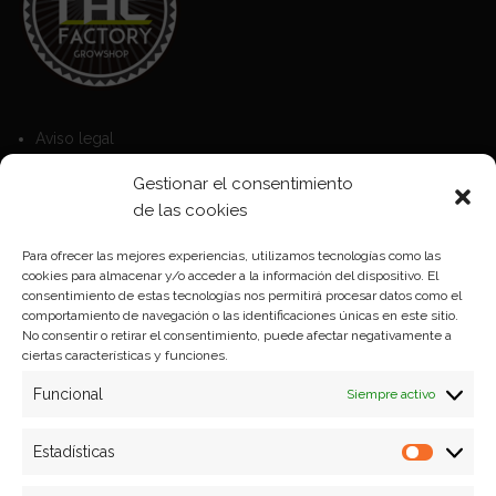
Aviso legal
Política de Cookies
Gestionar el consentimiento
Política de privacidad
de las cookies
Para ofrecer las mejores experiencias, utilizamos tecnologías como las
cookies para almacenar y/o acceder a la información del dispositivo. El
Formas de pago
consentimiento de estas tecnologías nos permitirá procesar datos como el
comportamiento de navegación o las identificaciones únicas en este sitio.
Plazos y condiciones de envio
No consentir o retirar el consentimiento, puede afectar negativamente a
ciertas características y funciones.
Politica de devoluciones
Funcional
Siempre activo
Estadísticas
Estadíst