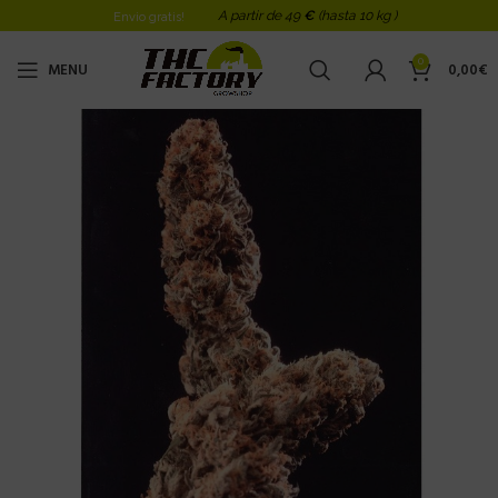
A partir de 49
€
(hasta 10 kg )
Envio gratis!
0
MENU
0,00
€