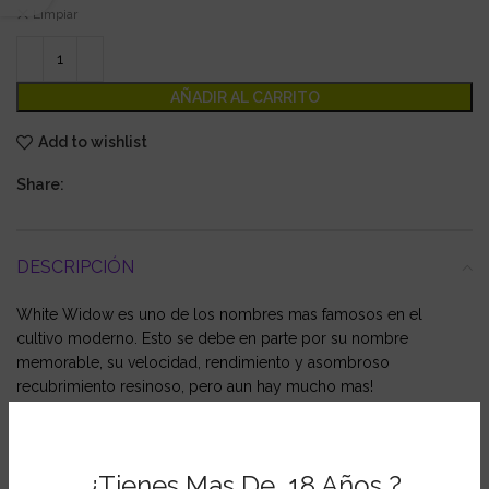
Limpiar
AÑADIR AL CARRITO
Add to wishlist
Share:
DESCRIPCIÓN
White Widow es uno de los nombres mas famosos en el
cultivo moderno. Esto se debe en parte por su nombre
memorable, su velocidad, rendimiento y asombroso
recubrimiento resinoso, pero aun hay mucho mas!
Mayoritariamente Indica, con una nube dulce, espesa, agria, que
da un colocón como un mazazo, White Widow suele formar
parte de la primera experiencia de visitantes en Amsterdam.
¿Tienes Mas De 18 Años ?