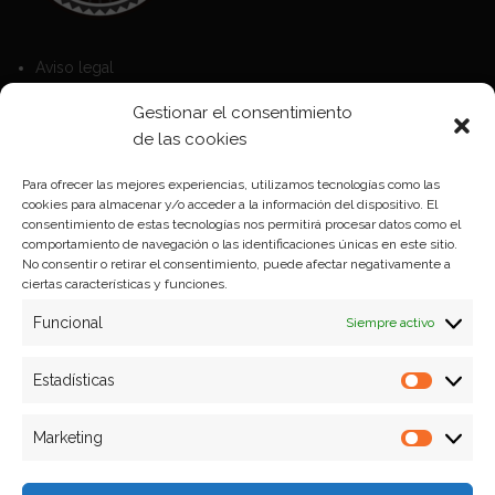
Aviso legal
Política de Cookies
Gestionar el consentimiento
Política de privacidad
de las cookies
Para ofrecer las mejores experiencias, utilizamos tecnologías como las
cookies para almacenar y/o acceder a la información del dispositivo. El
Formas de pago
consentimiento de estas tecnologías nos permitirá procesar datos como el
comportamiento de navegación o las identificaciones únicas en este sitio.
Plazos y condiciones de envio
No consentir o retirar el consentimiento, puede afectar negativamente a
ciertas características y funciones.
Politica de devoluciones
Funcional
Siempre activo
Estadísticas
Estadíst
Marketing
Marketi