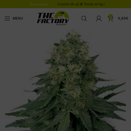
A partir de 49
€
(hasta 10 kg )
Envio gratis!
0
MENU
0,00
€