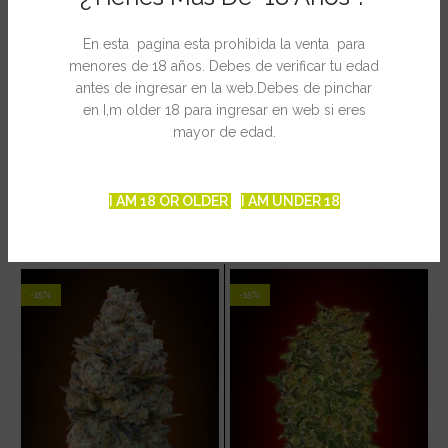
* Rendimiento: 150 gr.
* Altura: 110 – 150 cm.
En esta pagina esta prohibida la venta para
menores de 18 años. Debes de verificar tu edad
antes de ingresar en la web.Debes de pinchar
en I,m older 18 para ingresar en web si eres
INFORMACIÓN ADICIONAL
mayor de edad.
I AM 18 OR OLDER
I AM UNDER 18
PRODUCTOS RELACIONADOS
-15%
-15%