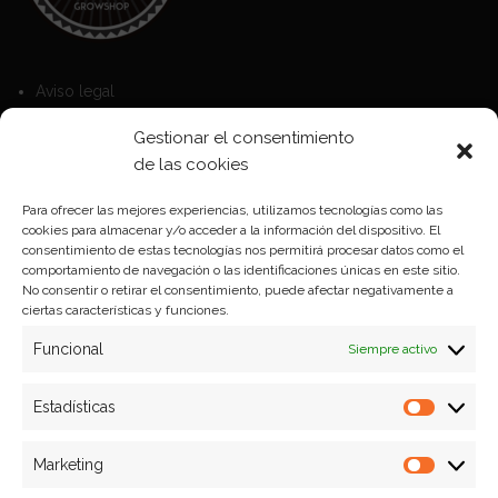
Aviso legal
Política de Cookies
Gestionar el consentimiento
Política de privacidad
de las cookies
Para ofrecer las mejores experiencias, utilizamos tecnologías como las
cookies para almacenar y/o acceder a la información del dispositivo. El
Formas de pago
consentimiento de estas tecnologías nos permitirá procesar datos como el
comportamiento de navegación o las identificaciones únicas en este sitio.
Plazos y condiciones de envio
No consentir o retirar el consentimiento, puede afectar negativamente a
ciertas características y funciones.
Politica de devoluciones
Funcional
Siempre activo
Estadísticas
Estadíst
Marketing
Marketi