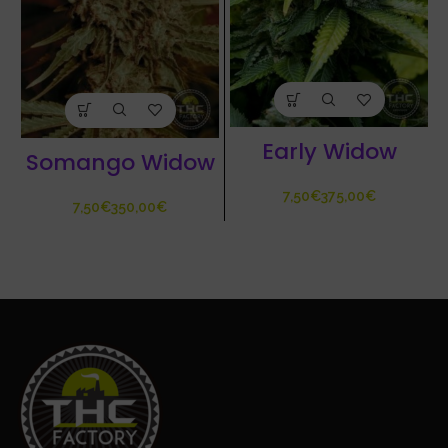
Early Widow
Somango Widow
€
€
€
€