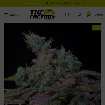
A partir de 49
€
(hasta 10 kg )
Envio gratis!
0
MENU
0,00
€
-15%