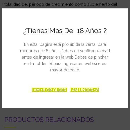
totalidad del periodo de crecimiento como suplemento del
alimento habitual.
Consejo de cultivo:
¿Tienes Mas De 18 Años ?
Ideal para tierras (también de maceta) ligeras y ricas en cal.
Dosificación:
En esta pagina esta prohibida la venta para
Como suplemento alimenticio: 1 a 5 ml por litro de agua
menores de 18 años. Debes de verificar tu edad
nutriente.
antes de ingresar en la web.Debes de pinchar
en I,m older 18 para ingresar en web si eres
NPK: 3-1-3
mayor de edad.
I AM 18 OR OLDER
I AM UNDER 18
INFORMACIÓN ADICIONAL
PRODUCTOS RELACIONADOS