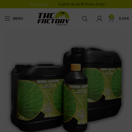
A partir de 49
€
(hasta 10 kg )
Envio gratis!
0
MENU
0,00
€