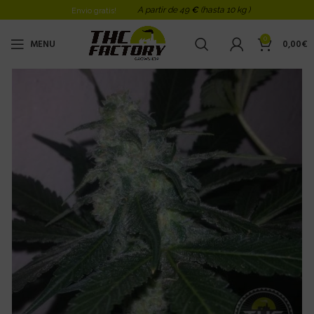
A partir de 49
€
(hasta 10 kg )
Envio gratis!
0
MENU
0,00
€