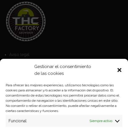
Aviso legal
Política de Cookies
Gestionar el consentimiento
Política de privacidad
de las cookies
Para ofrecer las mejores experiencias, utilizamos tecnologías como las
cookies para almacenar y/o acceder a la información del dispositivo. El
Formas de pago
consentimiento de estas tecnologías nos permitirá procesar datos como el
comportamiento de navegación o las identificaciones únicas en este sitio.
Plazos y condiciones de envio
No consentir o retirar el consentimiento, puede afectar negativamente a
ciertas características y funciones.
Politica de devoluciones
Funcional
Siempre activo