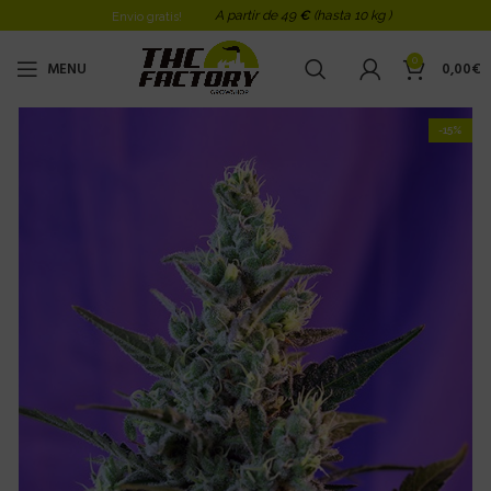
A partir de 49
€
(hasta 10 kg )
Envio gratis!
0
MENU
0,00
€
-15%