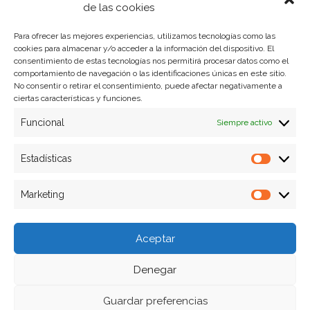
Política de privacidad
de las cookies
Para ofrecer las mejores experiencias, utilizamos tecnologías como las
cookies para almacenar y/o acceder a la información del dispositivo. El
Formas de pago
consentimiento de estas tecnologías nos permitirá procesar datos como el
comportamiento de navegación o las identificaciones únicas en este sitio.
Plazos y condiciones de envio
No consentir o retirar el consentimiento, puede afectar negativamente a
ciertas características y funciones.
Politica de devoluciones
Funcional
Siempre activo
Estadísticas
Estadíst
Marketing
Marketi
Aceptar
Denegar
Guardar preferencias