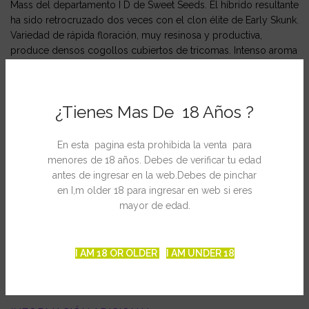
Mass del departamento I D de Sweet Seeds. El híbrido resultante
ha sido retrocruzado dos veces con el clon élite de Early Skunk.
Variedad de rápida floración, muy resinosa y productiva,
produce densos cogollos cubiertos de tricomas. Intenso aroma
tipo Skunk de fondo muy dulzón y almizclado con pinceladas
de especias.
¿Tienes Mas De 18 Años ?
Ficha técnica
Autofloreciente 100%
En esta pagina esta prohibida la venta para
menores de 18 años. Debes de verificar tu edad
Producción en Interior: 400-500 gr/m2
antes de ingresar en la web.Debes de pinchar
en I,m older 18 para ingresar en web si eres
Producción en Exterior: 35-150 gr/planta
mayor de edad.
Cosecha Interior / Exterior: 7 semanas desde la germinación
I AM 18 OR OLDER
I AM UNDER 18
Altura: 60 – 90cm