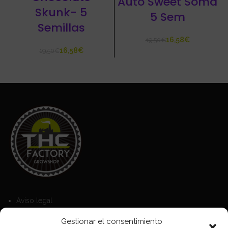
Auto Sweet Soma
Skunk- 5
5 Sem
Semillas
16,58
€
19,50
€
16,58
€
19,50
€
Aviso legal
Política de Cookies
Gestionar el consentimiento