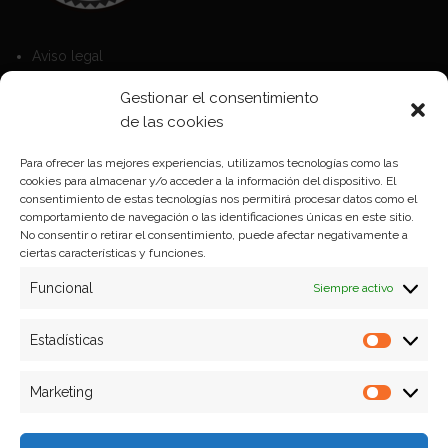
Aviso legal
Política de Cookies
Gestionar el consentimiento
Política de privacidad
de las cookies
Para ofrecer las mejores experiencias, utilizamos tecnologías como las
cookies para almacenar y/o acceder a la información del dispositivo. El
Formas de pago
consentimiento de estas tecnologías nos permitirá procesar datos como el
comportamiento de navegación o las identificaciones únicas en este sitio.
Plazos y condiciones de envio
No consentir o retirar el consentimiento, puede afectar negativamente a
ciertas características y funciones.
Politica de devoluciones
Funcional
Siempre activo
Estadísticas
Estadíst
Marketing
Marketi