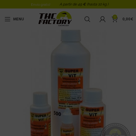
A partir de 49
€
(hasta 10 kg )
Envio gratis!
0
MENU
0,00
€