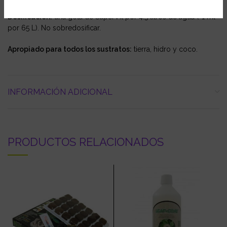
Dosificación:
una gota de SuperVit por 4.5 litros de agua (=1 ml
por 65 L). No sobredosificar.
Apropiado para todos los sustratos:
tierra, hidro y coco.
INFORMACIÓN ADICIONAL
PRODUCTOS RELACIONADOS