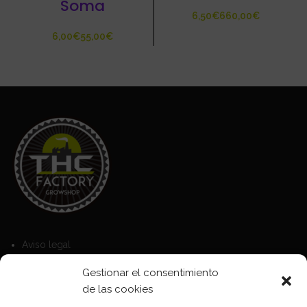
Soma
€
€
€
€
Aviso legal
Política de Cookies
Gestionar el consentimiento
Política de privacidad
de las cookies