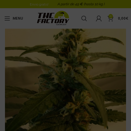
A partir de 49
€
(hasta 10 kg )
Envio gratis!
0
MENU
0,00
€