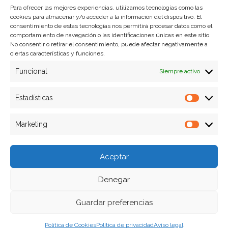
Para ofrecer las mejores experiencias, utilizamos tecnologías como las
cookies para almacenar y/o acceder a la información del dispositivo. El
Formas de pago
consentimiento de estas tecnologías nos permitirá procesar datos como el
comportamiento de navegación o las identificaciones únicas en este sitio.
Plazos y condiciones de envio
No consentir o retirar el consentimiento, puede afectar negativamente a
ciertas características y funciones.
Politica de devoluciones
Funcional
Siempre activo
Estadísticas
Estadíst
Marketing
Marketi
Aceptar
Denegar
Guardar preferencias
Política de Cookies
Política de privacidad
Aviso legal