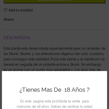
AÑADIR AL CARRITO
Add to wishlist
Share:
DESCRIPCIÓN
Esta planta está desarrollada especialmente para los amantes de
las Skunk. Skunks y sus antecesores afganos han sido cruzados
para conseguir esta variedad. Roza esta planta y la habitación se
llenará en seguida de un potente aroma a Skunk. Sin embargo
es un aroma con un punto muy agradable y con algo más de
cuerpo que la Skunk #1. Es una de las ganadoras del High
Times Harvest Festival de 1990, donde claramente derrotó a la
Skunk #1.
¿Tienes Mas De 18 Años ?
En esta pagina esta prohibida la venta para
INFORMACIÓN ADICIONAL
menores de 18 años. Debes de verificar tu edad