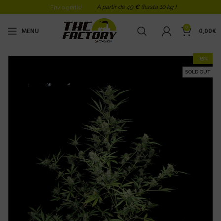
A partir de 49
€
(hasta 10 kg )
Envio gratis!
0
MENU
0,00
€
-15%
SOLD OUT