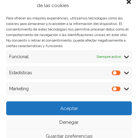
Política de privacidad
de las cookies
Para ofrecer las mejores experiencias, utilizamos tecnologías como las
cookies para almacenar y/o acceder a la información del dispositivo. El
Formas de pago
consentimiento de estas tecnologías nos permitirá procesar datos como el
comportamiento de navegación o las identificaciones únicas en este sitio.
Plazos y condiciones de envio
No consentir o retirar el consentimiento, puede afectar negativamente a
ciertas características y funciones.
Politica de devoluciones
Funcional
Siempre activo
Estadísticas
Estadíst
Marketing
Marketi
Aceptar
Denegar
Guardar preferencias