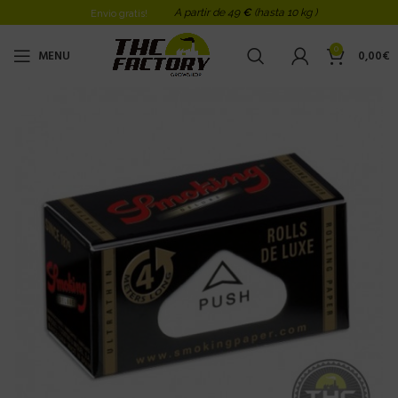
A partir de 49
€
(hasta 10 kg )
Envio gratis!
0
MENU
0,00
€