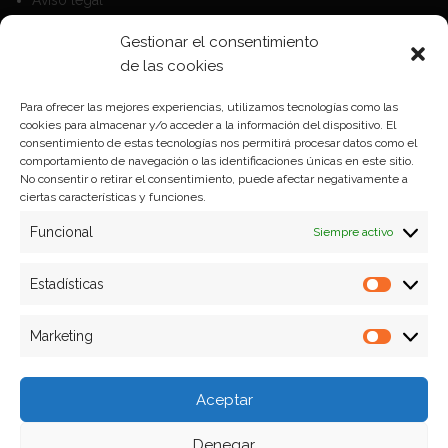
Aviso legal
Política de Cookies
Gestionar el consentimiento
Política de privacidad
de las cookies
Para ofrecer las mejores experiencias, utilizamos tecnologías como las
cookies para almacenar y/o acceder a la información del dispositivo. El
Formas de pago
consentimiento de estas tecnologías nos permitirá procesar datos como el
comportamiento de navegación o las identificaciones únicas en este sitio.
Plazos y condiciones de envio
No consentir o retirar el consentimiento, puede afectar negativamente a
ciertas características y funciones.
Politica de devoluciones
Funcional
Siempre activo
Estadísticas
Estadíst
Marketing
Marketi
Aceptar
Denegar