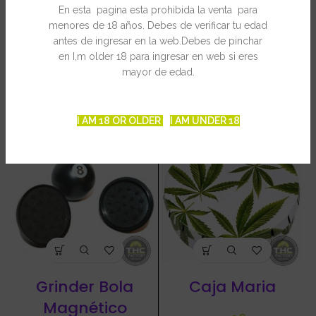
En esta pagina esta prohibida la venta para
INFORMACIÓN ADICIONAL
menores de 18 años. Debes de verificar tu edad
antes de ingresar en la web.Debes de pinchar
en I,m older 18 para ingresar en web si eres
mayor de edad.
PRODUCTOS RELACIONADOS
I AM 18 OR OLDER
I AM UNDER 18
Grinder Bola
Caja Maria
Magnético