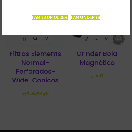
I AM 18 OR OLDER
I AM UNDER 18
Filtros Elements
Grinder Bola
Normal-
Magnético
Perforados-
€
Wide-Conicos
€
€