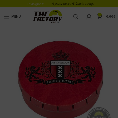
A partir de 49
€
(hasta 10 kg )
Envio gratis!
0
MENU
0,00
€